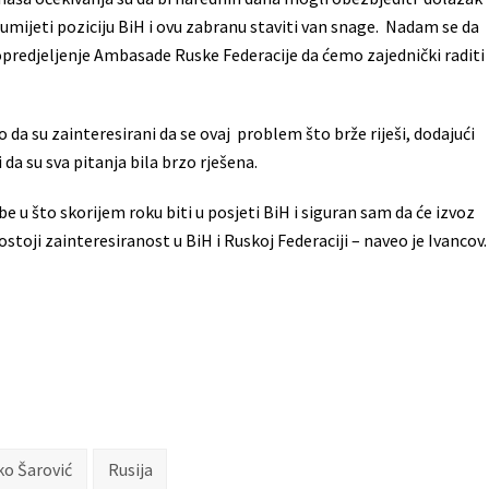
zumijeti poziciju BiH i ovu zabranu staviti van snage. Nadam se da
 opredjeljenje Ambasade Ruske Federacije da ćemo zajednički raditi
da su zainteresirani da se ovaj problem što brže riješi, dodajući
 i da su sva pitanja bila brzo rješena.
e u što skorijem roku biti u posjeti BiH i siguran sam da će izvoz
toji zainteresiranost u BiH i Ruskoj Federaciji – naveo je Ivancov.
ko Šarović
Rusija