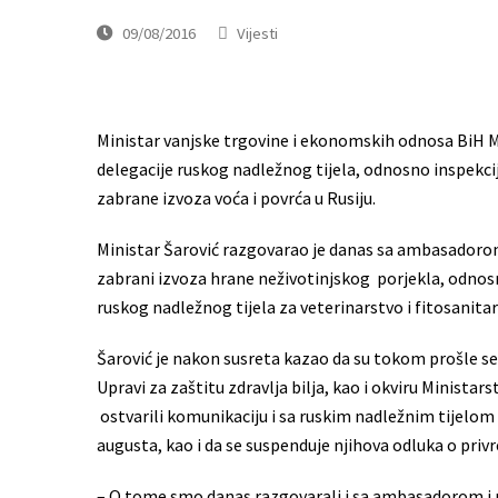
09/08/2016
Vijesti
Ministar vanjske trgovine i ekonomskih odnosa BiH Mi
delegacije ruskog nadležnog tijela, odnosno inspekci
zabrane izvoza voća i povrća u Rusiju.
Ministar Šarović razgovarao je danas sa ambasadoro
zabrani izvoza hrane neživotinjskog porjekla, odnosn
ruskog nadležnog tijela za veterinarstvo i fitosanitar
Šarović je nakon susreta kazao da su tokom prošle s
Upravi za zaštitu zdravlja bilja, kao i okviru Minist
ostvarili komunikaciju i sa ruskim nadležnim tijelom 
augusta, kao i da se suspenduje njihova odluka o priv
– O tome smo danas razgovarali i sa ambasadorom i n