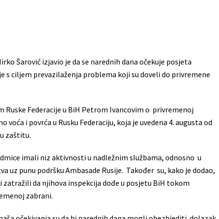
rko Šarović izjavio je da se narednih dana očekuje posjeta
je s ciljem prevazilaženja problema koji su doveli do privremene
m Ruske Federacije u BiH Petrom Ivancovim o privremenoj
o voća i povrća u Rusku Federaciju, koja je uvedena 4. augusta od
u zaštitu.
edmice imali niz aktivnosti u nadležnim službama, odnosno u
arstva uz punu podršku Ambasade Rusije. Također su, kako je dodao,
i zatražili da njihova inspekcija dođe u posjetu BiH tokom
remenoj zabrani.
aša očekivanja su da bi narednih dana mogli obezbjediti dolazak