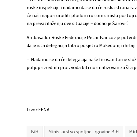
ruske inspekcije i nadamo da se da će ruska strana ra
će naši napori uroditi plodom i u tom smislu postoji
na prevazilaženju ove situacije – dodao je Šarović.
Ambasador Ruske Federacije Petar Ivancov je potvrdio 
da je ista delegacija bila u posjeti u Makedoniji i Srbiji
– Nadamo se da će delegacija naše fitosanitarne služb
poljoprivrednih proizvoda biti normalizovan za šta pos
Izvor:FENA
BiH
Ministarstvo spoljne trgovine BiH
Mir