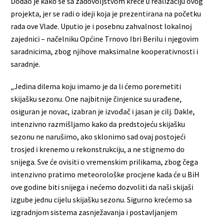
Dodao je kako se sa zadovoljstvom kreće u realizaciju ovog
projekta, jer se radi o ideji koja je prezentirana na početku
rada ove Vlade. Uputio je i posebnu zahvalnost lokalnoj
zajednici – načelniku Općine Trnovo Ibri Berilu i njegovim
saradnicima, zbog njihove maksimalne kooperativnosti i
saradnje.
„Jedina dilema koju imamo je da li ćemo poremetiti
skijašku sezonu. One najbitnije činjenice su urađene,
osiguran je novac, izabran je izvođač i jasan je cilj. Dakle,
intenzivno razmišljamo kako da predstojeću skijašku
sezonu ne narušimo, ako sklonimo sad ovaj postojeći
trosjed i krenemo u rekonstrukciju, a ne stignemo do
snijega. Sve će ovisiti o vremenskim prilikama, zbog čega
intenzivno pratimo meteorološke procjene kada će u BiH
ove godine biti snijega i nećemo dozvoliti da naši skijaši
izgube jednu cijelu skijašku sezonu. Sigurno krećemo sa
izgradnjom sistema zasnježavanja i postavljanjem