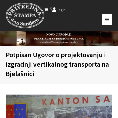
0
Login
NOVO U PRODAJI
PRAKTIKUM ZA PARNIČNI POSTUPAK
- Novelirani Zakon o parničnom postupku -
Potpisan Ugovor o projektovanju i
izgradnji vertikalnog transporta na
Bjelašnici