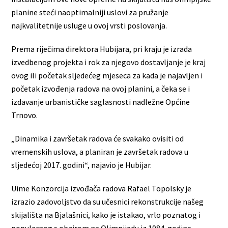
planine steći naoptimalniji uslovi za pružanje
najkvalitetnije usluge u ovoj vrsti poslovanja.
Prema riječima direktora Hubijara, pri kraju je izrada
izvedbenog projekta i rok za njegovo dostavljanje je kraj
ovog ili početak sljedećeg mjeseca za kada je najavljen i
početak izvođenja radova na ovoj planini, a čeka se i
izdavanje urbanističke saglasnosti nadležne Općine
Trnovo.
„Dinamika i završetak radova će svakako ovisiti od
vremenskih uslova, a planiran je završetak radova u
sljedećoj 2017. godini“, najavio je Hubijar.
Uime Konzorcija izvođača radova Rafael Topolsky je
izrazio zadovoljstvo da su učesnici rekonstrukcije našeg
skijališta na Bjalašnici, kako je istakao, vrlo poznatog i
popularnog s obzirom na Olimpijadu iz 1984. godine.