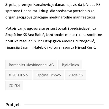
Srpske, premijer Konaković je danas najavio da je Vlada KS
spremna finansirati i drugi dio sredstava potrebnih za
organizaciju ove značajne međunarodne manifestacije.
Potpisivanju ugovora su prisustvovali i predsjedateljica
Skupštine KS Ana Babić, kantonalni ministri rada socijalne
politike raseljenih lica i izbjeglica Amela Dautbegović,
finansija Jasmin Halebić i kulture i sporta Mirvad Kurić.
Bartholet Mashinenbau AG
Bjalašnica
MGBH d.o.o.
Općina Trnovo
Vlada KS
ZOI'84
Podijeli