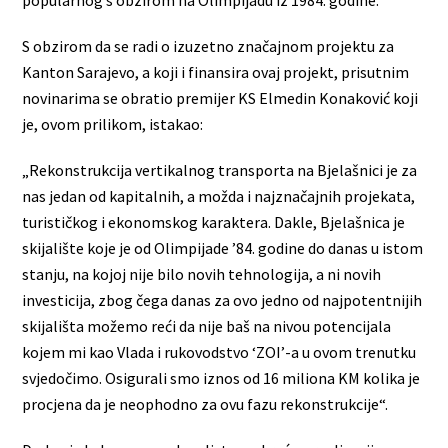
S obzirom da se radi o izuzetno značajnom projektu za
Kanton Sarajevo, a koji i finansira ovaj projekt, prisutnim
novinarima se obratio premijer KS Elmedin Konaković koji
je, ovom prilikom, istakao:
„Rekonstrukcija vertikalnog transporta na Bjelašnici je za
nas jedan od kapitalnih, a možda i najznačajnih projekata,
turističkog i ekonomskog karaktera. Dakle, Bjelašnica je
skijalište koje je od Olimpijade ’84. godine do danas u istom
stanju, na kojoj nije bilo novih tehnologija, a ni novih
investicija, zbog čega danas za ovo jedno od najpotentnijih
skijališta možemo reći da nije baš na nivou potencijala
kojem mi kao Vlada i rukovodstvo ‘ZOI’-a u ovom trenutku
svjedočimo. Osigurali smo iznos od 16 miliona KM kolika je
procjena da je neophodno za ovu fazu rekonstrukcije“.