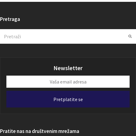
Pretraga
Search
Su
Newsletter
Vaša
email
adresa
Pretplatite se
Pratite nas na društvenim mrežama