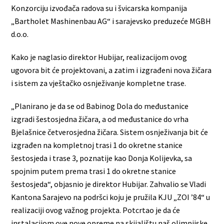
Konzorciju izvođača radova su i švicarska kompanija
„Bartholet Mashinenbau AG“ i sarajevsko preduzeće MGBH
d.o.o.
Kako je naglasio direktor Hubijar, realizacijom ovog
ugovora bit će projektovani, a zatim i izgrađeni nova žičara
i sistem za vještačko osnježivanje kompletne trase.
„Planirano je da se od Babinog Dola do međustanice
izgradi šestosjedna žičara, a od međustanice do vrha
Bjelašnice četverosjedna žičara. Sistem osnježivanja bit će
izgrađen na kompletnoj trasi 1 do okretne stanice
šestosjeda i trase 3, poznatije kao Donja Kolijevka, sa
spojnim putem prema trasi 1 do okretne stanice
šestosjeda“, objasnio je direktor Hubijar. Zahvalio se Vladi
Kantona Sarajevo na podršci koju je pružila KJU „ZOI ’84“ u
realizaciji ovog važnog projekta. Potcrtao je da će
instalacijom ove nove opreme na skijalištu naš olimpijske