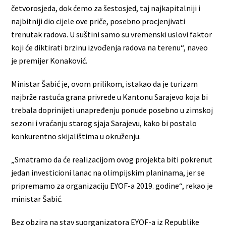
četvorosjeda, dok ćemo za šestosjed, taj najkapitalniji i
najbitniji dio cijele ove priče, posebno procjenjivati
trenutak radova. U suštini samo su vremenski uslovi faktor
koji će diktirati brzinu izvođenja radova na terenu“, naveo
je premijer Konaković.
Ministar Šabić je, ovom prilikom, istakao da je turizam
najbrže rastuća grana privrede u Kantonu Sarajevo koja bi
trebala doprinijeti unapređenju ponude posebno u zimskoj
sezoni i vraćanju starog sjaja Sarajevu, kako bi postalo
konkurentno skijalištima u okruženju.
„Smatramo da će realizacijom ovog projekta biti pokrenut
jedan investicioni lanac na olimpijskim planinama, jer se
pripremamo za organizaciju EYOF-a 2019. godine“, rekao je
ministar Šabić.
Bez obzira na stav suorganizatora EYOF-a iz Republike