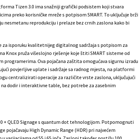
orma Tizen 3.0 ima snažniji grafički podsistem koji stvara
odnicima preko korisničke mreže s potpisom SMART. To uključuje brži
vaju nesmetanu reprodukciju i prelaze bez crnih zaslona kako bi
e za isporuku kvalitetnijeg digitalnog sadržaja s potpisom za
ma Knox pruža višeslojno rješenje koje štiti SMART sisteme od
vim programerima. Ova pojačana zaštita omogućava sigurnu izradu
ujući povjerljive uplate i sadržaje sa radnog mjesta, na platformi
ogu centralizirati operacije za različite vrste zaslona, uključujući
e na dodir i interaktivne table, bez potrebe za zasebnim
R10 + QLED Signage s quantum dot tehnologijom. Potpomognuti
age pojačavaju High Dynamic Range (HDR) pri najvećem
u varijacijama od 55 i 65 inča. Zasloni također postižu 100