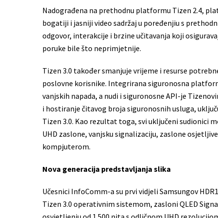
Nadograđena na prethodnu platformu Tizen 2.4, platf
bogatiji i jasniji video sadržaj u poređenjiu s preth
odgovor, interakcije i brzine učitavanja koji osigura
poruke bile što neprimjetnije.
Tizen 3.0 također smanjuje vrijeme i resurse potrebn
poslovne korisnike. Integrirana siguronosna platfor
vanjskih napada, a nudi i siguronosne API-je Tizeno
i hostiranje čitavog broja siguronosnih usluga, uključ
Tizen 3.0. Kao rezultat toga, svi uključeni sudionici m
UHD zaslone, vanjsku signalizaciju, zaslone osjetljiv
kompjuterom.
Nova generacija predstavljanja slika
Učesnici InfoComm-a su prvi vidjeli Samsungov HD
Tizen 3.0 operativnim sistemom, zasloni QLED Sign
osvjetljenju od 1.500 nita s odličnom UHD rezolucijom 