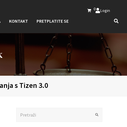
0
Login
A
KONTAKT
PRETPLATITE SE
K
nja s Tizen 3.0
Search
Submit