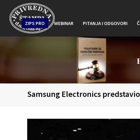
ZIPS PRO
WEBINAR
PITANJA I ODGOVORI
Č
Samsung Electronics predstavio 