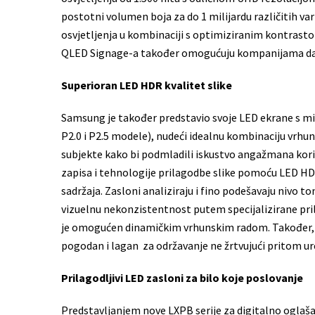
postotni volumen boja za do 1 milijardu različitih vari
osvjetljenja u kombinaciji s optimiziranim kontrastom
QLED Signage-a također omogućuju kompanijama da 
Superioran LED HDR kvalitet slike
Samsung je također predstavio svoje LED ekrane s m
P2.0 i P2.5 modele), nudeći idealnu kombinaciju vrhuns
subjekte kako bi podmladili iskustvo angažmana kori
zapisa i tehnologije prilagodbe slike pomoću LED HDR 
sadržaja. Zasloni analiziraju i fino podešavaju nivo to
vizuelnu nekonzistentnost putem specijalizirane prilag
je omogućen dinamičkim vrhunskim radom. Također, dvo
pogodan i lagan za održavanje ne žrtvujući pritom ur
Prilagodljivi LED zasloni za bilo koje poslovanje
Predstavljanjem nove LXPB serije za digitalno oglaš