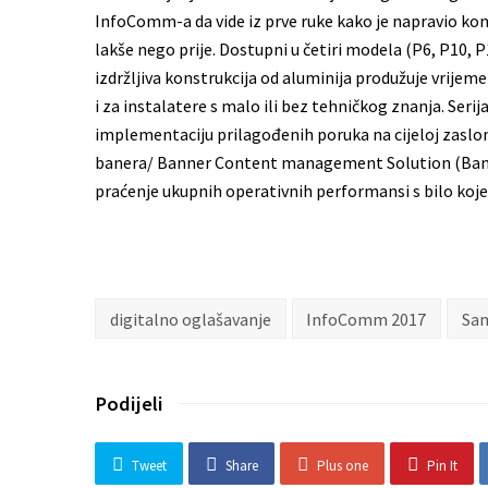
InfoComm-a da vide iz prve ruke kako je napravio kon
lakše nego prije. Dostupni u četiri modela (P6, P10, P
izdržljiva konstrukcija od aluminija produžuje vrijeme
i za instalatere s malo ili bez tehničkog znanja. Seri
implementaciju prilagođenih poruka na cijeloj zasl
banera/ Banner Content management Solution (Banne
praćenje ukupnih operativnih performansi s bilo koj
digitalno oglašavanje
InfoComm 2017
Sam
Podijeli
Tweet
Share
Plus one
Pin It