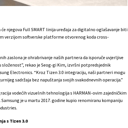
e njegova Full SMART linija uređaja za digitalno oglašavanje biti
m verzijom softverske platforme otvorenog koda cross-
ih zaslona je ohrabrivanje naših partnera da isporuče uvjerljive
složenost”, rekao je Seog-gi Kim, izvršni potpredsjednik
ung Electronics. “Kroz Tizen 3.0 integraciju, naši partneri mogu
sigurnijeg sadržaja bez napuštanja svojih svakodnevnih operacija.”
racija vodećih vizuelnih tehnologija s HARMAN-ovim zajedničkim
ta. Samsung je u martu 2017. godine kupio renomiranu kompaniju
dustries.
nja s T
izen 3.0