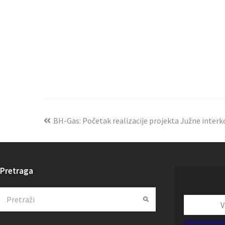
BH-Gas: Početak realizacije projekta Južne interk
Pretraga
Search
Submit
Vaša
email