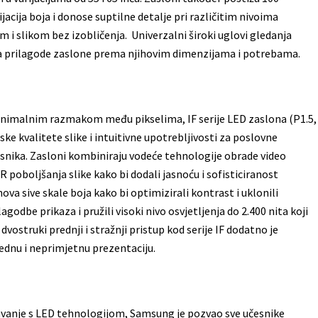
jacija boja i donose suptilne detalje pri različitim nivoima
 i slikom bez izobličenja. Univerzalni široki uglovi gledanja
prilagode zaslone prema njihovim dimenzijama i potrebama.
inimalnim razmakom među pikselima, IF serije LED zaslona (P1.5,
ke kvalitete slike i intuitivne upotrebljivosti za poslovne
snika. Zasloni kombiniraju vodeće tehnologije obrade video
poboljšanja slike kako bi dodali jasnoću i sofisticiranost
nova sive skale boja kako bi optimizirali kontrast i uklonili
odbe prikaza i pružili visoki nivo osvjetljenja do 2.400 nita koji
struki prednji i stražnji pristup kod serije IF dodatno je
ednu i neprimjetnu prezentaciju.
avanje s LED tehnologijom, Samsung je pozvao sve učesnike