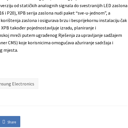
verziju od statičkih analognih signala do svestranijih LED zaslona
16 i P20), XPB serija zaslona nudi paket “sve-u-jednom”, a
 korištenja zaslona i osigurava brzu i besprijekornu instalaciju čak
ja XPB također pojednostavljuje izradu, planiranje i
onskoj mreži putem ugrađenog Rješenja za upravljanje sadžajem
r CMS) koje korisnicima omogućava ažuriranje sadržaja i
eg mjesta.
sung Electronics
Share