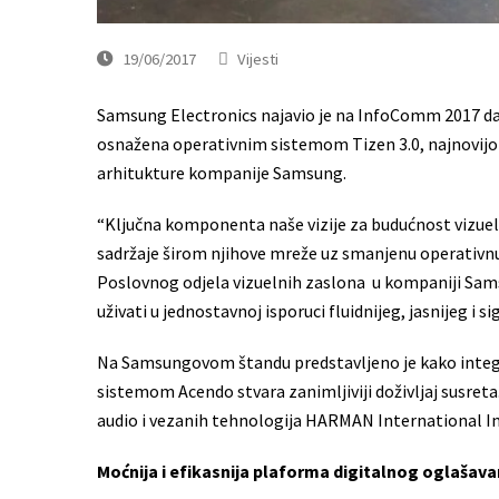
19/06/2017
Vijesti
Samsung Electronics najavio je na InfoComm 2017 da ć
osnažena operativnim sistemom Tizen 3.0, najnovijo
arhitukture kompanije Samsung.
“Ključna komponenta naše vizije za budućnost vizueln
sadržaje širom njihove mreže uz smanjenu operativnu 
Poslovnog odjela vizuelnih zaslona u kompaniji Sams
uživati u jednostavnoj isporuci fluidnijeg, jasnijeg i 
Na Samsungovom štandu predstavljeno je kako integ
sistemom Acendo stvara zanimljiviji doživljaj susre
audio i vezanih tehnologija HARMAN International In
Moćnija i efikasnija plaforma digitalnog oglašava