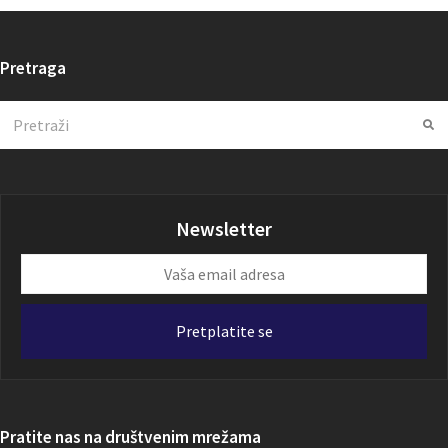
Pretraga
Search
Su
Newsletter
Vaša
email
adresa
Pretplatite se
Pratite nas na društvenim mrežama