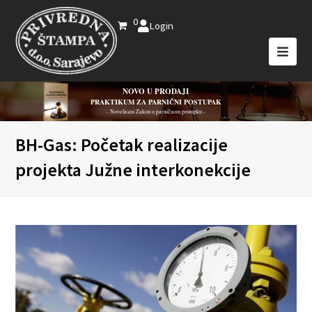
0
Login
NOVO U PRODAJI
PRAKTIKUM ZA PARNIČNI POSTUPAK
- Novelirani Zakon o parničnom postupku -
BH-Gas: Početak realizacije
projekta Južne interkonekcije