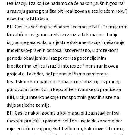
realizaciju i za koji se nadamo da će nakon „sušnih godina“
u razvoju gasnog trzišta biti realizovan u sto kraćem roku”,
naveli su iz BH-Gasa.
BH-Gas je u saradnji sa Vladom Federacije BiH i Premijerom
Novalićem osigurao sredstva za izradu konačne studije
izgradnje gasovoda, projektne dokumentacije i rješavanje
imovinsko-pravnih odnosa. Istovremeno, u proteklom
periodu obavljeni su i razgovori sa potencijalnim
kreditorima koji su izrazili interes za finansiranje ovog
projekta. Također, potpisano je Pismo namjere sa
hrvatskom kompanijom Plinacro o realizaciji i izgradnji
plinovoda na teritoriji Republike Hrvatske do granice sa
BiH, u cilju interkonekcije transportnih gasnih sistema
dvije susjedne zemlje.
BH-Gas je nakon godina u kojima su bili zaustavljeni svi
razvojni projekti u gasnom sektoru uspio da za samo par
mjeseci učini ovaj projekat fizibilnim, kako investitorima,