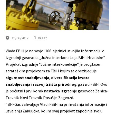
19/06/2017
Vijesti
Vlada FBiH je na svojoj 106. sjednici usvojila Informaciju o
izgradnji gasovoda „Južna interkonekcija BiH i Hrvatske“.
Projekat izgradnje “Južne interkonekcije” je proglašen
strateškim projektom za FBiH kojim se obezbjeđuje
sigurnost snabdjevanja
,
diversifikacija izvora
snabdjevanja
i
razvoj tržišta prirodnog gasa
u FBiH. Ovo
je početni i prvi korak nastavka izgradnje gasovoda Zenica-
Travnik-Novi Travnik-Posušje-Zagvozd.
“BH-Gas zahvaljuje Vladi FBiH na prihvatanju informacije i
usvajanju Zaključka, kojim ovaj projekat započinje svoju