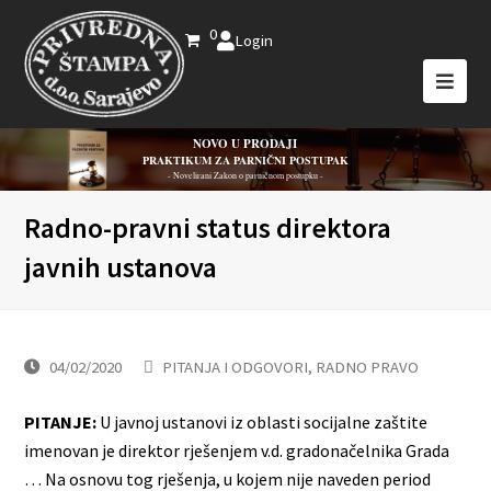
0
Login
NOVO U PRODAJI
PRAKTIKUM ZA PARNIČNI POSTUPAK
- Novelirani Zakon o parničnom postupku -
Radno-pravni status direktora
javnih ustanova
04/02/2020
PITANJA I ODGOVORI
,
RADNO PRAVO
PITANJE:
U javnoj ustanovi iz oblasti socijalne zaštite
imenovan je direktor rješenjem v.d. gradonačelnika Grada
… Na osnovu tog rješenja, u kojem nije naveden period