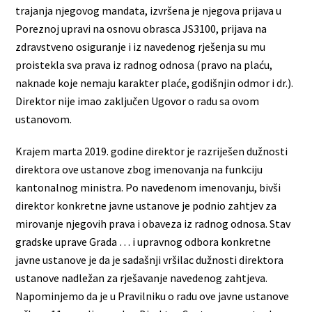
trajanja njegovog mandata, izvršena je njegova prijava u
Poreznoj upravi na osnovu obrasca JS3100, prijava na
zdravstveno osiguranje i iz navedenog rješenja su mu
proistekla sva prava iz radnog odnosa (pravo na plaću,
naknade koje nemaju karakter plaće, godišnjin odmor i dr.).
Direktor nije imao zaključen Ugovor o radu sa ovom
ustanovom.
Krajem marta 2019. godine direktor je razriješen dužnosti
direktora ove ustanove zbog imenovanja na funkciju
kantonalnog ministra. Po navedenom imenovanju, bivši
direktor konkretne javne ustanove je podnio zahtjev za
mirovanje njegovih prava i obaveza iz radnog odnosa. Stav
gradske uprave Grada … i upravnog odbora konkretne
javne ustanove je da je sadašnji vršilac dužnosti direktora
ustanove nadležan za rješavanje navedenog zahtjeva.
Napominjemo da je u Pravilniku o radu ove javne ustanove