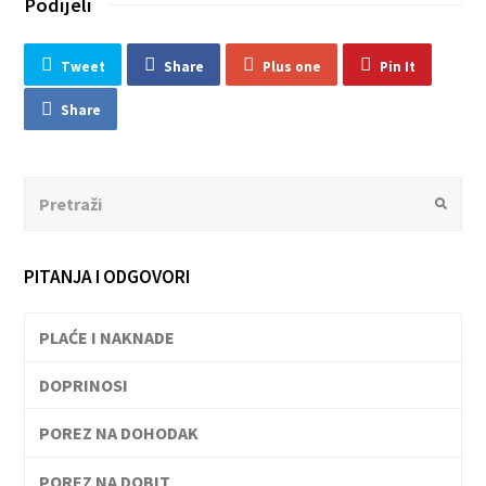
Podijeli
Tweet
Share
Plus one
Pin It
Share
Search
Submit
PITANJA I ODGOVORI
PLAĆE I NAKNADE
DOPRINOSI
POREZ NA DOHODAK
POREZ NA DOBIT