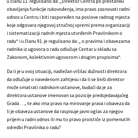
u članu 11. regulisano da: „Direktor Centra po prestanku
obavljanja funkcije rukovođenja, ima pravo zasnovati radni
odnos u Centru i biti raspoređen na poslove radnog mjesta
koje odgovara njegovoj stručnoj spremi prema organizaciji
i sistematizaciji radnih mjesta utvrđenih Pravilnikom o
radu“ i u članu 91. je regulisano da: „ o pravima i obavezama
radnika iz ugovora o radu odlučuje Centar u skladu sa
Zakonom, kolektivnim ugovorom i drugim propisima“.
Da li je u ovoj situaciji, nadležan vršilac dužnosti direktora
da odlučuje o navedenom zahtjevu i da li se bivši direktor
može smatrati radnikom ustanove, budući da je za
direktora ustanove imenovan sa pozicije predsjedavajućeg
Grada …, te ako ima pravo na mirovanje prava i obaveza da
li je obaveza ustanove da raspisuje javni oglas za njegov
prijem u radni odnos ili mu to pravo proističe iz pomenutih
odredbi Pravilnika o radu?