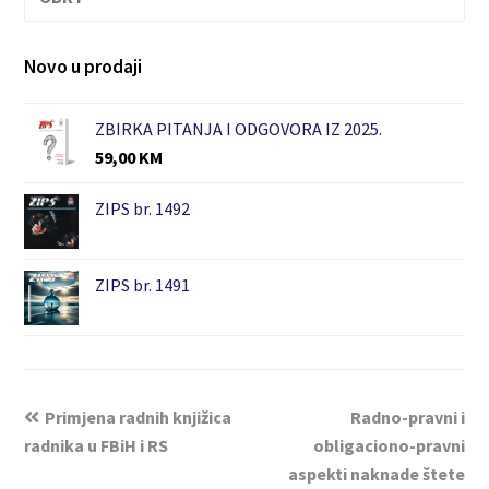
Novo u prodaji
ZBIRKA PITANJA I ODGOVORA IZ 2025.
59,00
KM
ZIPS br. 1492
ZIPS br. 1491
Primjena radnih knjižica
Radno-pravni i
radnika u FBiH i RS
obligaciono-pravni
aspekti naknade štete