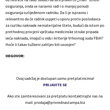
osiguranja, onda se naravno radi i o manjoj ponudi
osiguranja ozlijeđenom radniku. Da li je ispravno i
relevantno da će radnik uspjeti u sporu protiv poslodavca
za razliku naknade nematerijalne štete, budući da istom po
prethodnoj procjeni vještaka medicinske struke pripada
veća naknada, imajući u vidu i kriterije Vrhovnog suda FBiH?
Hoće li takav tužbeni zahtjev biti usvojen?
ODGOVOR:
Ovaj sadržaj je dostupan samo pretplatnicima!
PRIJAVITE SE
Ako ste zainteresovani za pretplatu kontaktirajte nas na
mail: prodaja@privrednastampa.biz