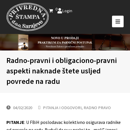
0
Login
NOVO U PRODAJI
PRAKTIKUM ZA PARNIČNI POSTUPAK
- Novelirani Zakon o parničnom postupku -
Radno-pravni i obligaciono-pravni
aspekti naknade štete usljed
povrede na radu
04/02/2020
PITANJA I ODGOVORI
,
RADNO PRAVO
PITANJE
: U FBiH poslodavac kolektivno osigurava radnike
od nesreće na radu. Budući da su u praksi to ,,mali” iznosi