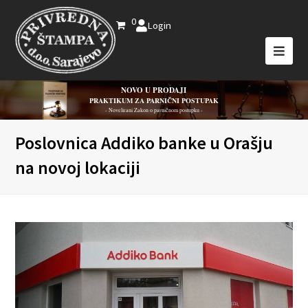
0
Login
NOVO U PRODAJI
PRAKTIKUM ZA PARNIČNI POSTUPAK
- Novelirani Zakon o parničnom postupku -
Poslovnica Addiko banke u Orašju
na novoj lokaciji