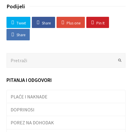
Podijeli
Tweet
Share
Plus one
Pin It
Share
Search
Submit
PITANJA I ODGOVORI
PLAĆE I NAKNADE
DOPRINOSI
POREZ NA DOHODAK