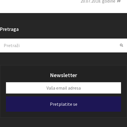
20.07.2018. godine
Pretraga
Search
Su
Newsletter
Vaša
email
adresa
Pretplatite se