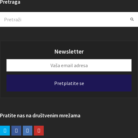
Pretraga
Search
Su
Newsletter
Vaša
email
adresa
Pretplatite se
Pratite nas na društvenim mrežama