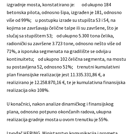
izgradnje mosta, konstatirano je: od ukupno 184
betonska pilota, odnosno šipa, izgrađen je 181, odnosno
više od 99%; u postupku izrade su stupišta S3 i S4, na
kojima se završavaju čelične talpe ili su završene, što je
slučaj sa stupištem S3; od ukupno 5.300 tona čelika,
radionički su završene 3.723 tone, odnosno nešto više od
71%, a isporuka segmenata na gradilište se odvija u
kontinuitetu; od ukupno 102 čelična segmenta, na mostu
su postavljena 52, odnosno 51%; trenutni kumulativni
plan finansijske realizacije jest 11.335.331,86 €, a
realizirano je 12.258.870,16 €, te je kumulativna finansijska
realizacija oko 108%.
U konačnici, nakon analize dinamičkog i finansijskog
plana, odnosno potpuno okončanih radova, ukupna
realizacija gradnje mosta u ovom trenutku je 55%.
Izvođač HERING, Ministarstvo komunikacija i prometa