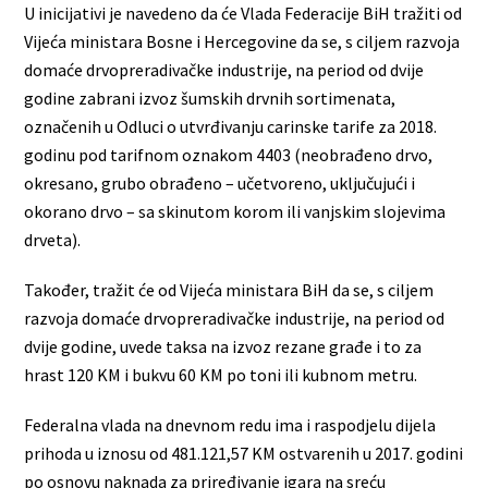
U inicijativi je navedeno da će Vlada Federacije BiH tražiti od
Vijeća ministara Bosne i Hercegovine da se, s ciljem razvoja
domaće drvopreradivačke industrije, na period od dvije
godine zabrani izvoz šumskih drvnih sortimenata,
označenih u Odluci o utvrđivanju carinske tarife za 2018.
godinu pod tarifnom oznakom 4403 (neobrađeno drvo,
okresano, grubo obrađeno – učetvoreno, uključujući i
okorano drvo – sa skinutom korom ili vanjskim slojevima
drveta).
Također, tražit će od Vijeća ministara BiH da se, s ciljem
razvoja domaće drvopreradivačke industrije, na period od
dvije godine, uvede taksa na izvoz rezane građe i to za
hrast 120 KM i bukvu 60 KM po toni ili kubnom metru.
Federalna vlada na dnevnom redu ima i raspodjelu dijela
prihoda u iznosu od 481.121,57 KM ostvarenih u 2017. godini
po osnovu naknada za priređivanje igara na sreću