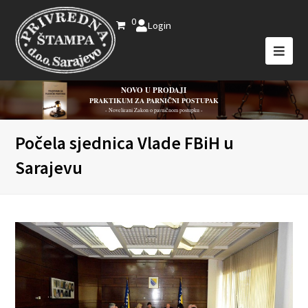
0
Login
NOVO U PRODAJI
PRAKTIKUM ZA PARNIČNI POSTUPAK
- Novelirani Zakon o parničnom postupku -
Počela sjednica Vlade FBiH u
Sarajevu