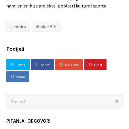
namijenjenih za projekte iz oblasti kulture i sporta.
sjednica
Vlada FBiH
Podijeli
Tweet
Share
Plus one
Pin It
Share
Search
Submit
PITANJA I ODGOVORI