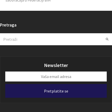
saobraćaja u Federaciji BiH
Pretraga
Search
Su
Newsletter
Vaša
email
adresa
Pretplatite se