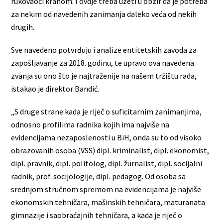
rukovaoci kranom. I ovdje treba uzeti u obzir da je potreba
za nekim od navedenih zanimanja daleko veća od nekih
drugih.
Sve navedeno potvrđuju i analize entitetskih zavoda za
zapošljavanje za 2018. godinu, te upravo ova navedena
zvanja su ono što je najtraženije na našem tržištu rada,
istakao je direktor Bandić.
„S druge strane kada je riječ o suficitarnim zanimanjima,
odnosno profilima radnika kojih ima najviše na
evidencijama nezaposlenosti u BiH, onda su to od visoko
obrazovanih osoba (VSS) dipl. kriminalist, dipl. ekonomist,
dipl. pravnik, dipl. politolog, dipl. žurnalist, dipl. socijalni
radnik, prof. socijologije, dipl. pedagog. Od osoba sa
srednjom stručnom spremom na evidencijama je najviše
ekonomskih tehničara, mašinskih tehničara, maturanata
gimnazije i saobraćajnih tehničara, a kada je riječ o