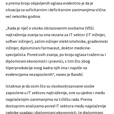
a prema broju objavljenih oglasa evidentno je da je
situacija sa suficitarnim i deficitarnim zanimanjima slična
već nekoliko godina.
„Kada je riječ o visoko obrazovanim osobama (VSS)
najtraženija zvanja su ona vezana za IT sektor (IT inžinjer,
softver inžinjer), zatim inžinjer elektrotehnike, građevinski
inžinjer, diplomirani farmaceut, doktor medicine-
specijalista. Pored ovih zvanja, po broju oglasa traženi su i
diplomirani ekonomisti i pravnici, s tim što zbog
hiperprodukcije ovog kadra njih ima i najviše na
evidencijama nezaposlenih“, naveo je Bandić.
Istaknuo je da osim što su visokoobrazovane osobe
zaposlene u IT sektoru najtraženije, one su ujedno i među
najplaćenijim zanimanjima na tržištu rada. Prema
dostupnim analizama pored IT sektora među najplaćenije
radnike spadaju i diplomirani ekonomisti, te diplomirani