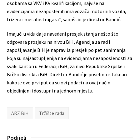
osobama sa VKV i KV kvalifikacijom, najviše na
evidencijama nezaposlenih ima vozača motornih vozila,
frizera i metalostrugara“, saopštio je direktor Bandić.
Imajući u vidu da je navedeni presjek stanja nešto što
odgovara prosjeku na nivou BiH, Agencija za rad i
zapošljavanje BiH je napravila presjek po pet zanimanja
koja su najzastupljenija na evidencijama nezaposlenosti za
svaki kanton u Federaciji BiH, za nivo Republike Srpske i
Brčko distrikta BiH. Direktor Bandić je posebno istaknuo
kako je ovo prvi put da su ovi podaci na ovaj način
objedinjeni i dostupni na jednom mjestu.
ARZ BiH
Tržište rada
Podijeli