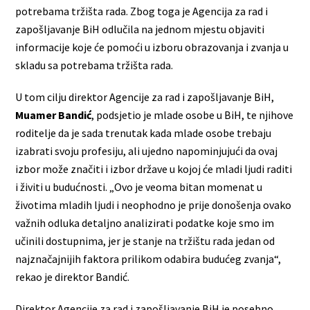
potrebama tržišta rada. Zbog toga je Agencija za rad i
zapošljavanje BiH odlučila na jednom mjestu objaviti
informacije koje će pomoći u izboru obrazovanja i zvanja u
skladu sa potrebama tržišta rada.
U tom cilju direktor Agencije za rad i zapošljavanje BiH,
Muamer Bandić
, podsjetio je mlade osobe u BiH, te njihove
roditelje da je sada trenutak kada mlade osobe trebaju
izabrati svoju profesiju, ali ujedno napominjujući da ovaj
izbor može značiti i izbor države u kojoj će mladi ljudi raditi
i živiti u budućnosti. „Ovo je veoma bitan momenat u
životima mladih ljudi i neophodno je prije donošenja ovako
važnih odluka detaljno analizirati podatke koje smo im
učinili dostupnima, jer je stanje na tržištu rada jedan od
najznačajnijih faktora prilikom odabira budućeg zvanja“,
rekao je direktor Bandić.
Direktor Agencije za rad i zapošljavanje BiH je posebno