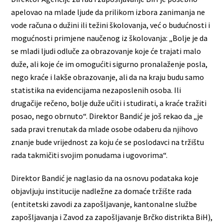
apelovao na mlade ljude da prilikom izbora zanimanja ne
vode računa o dužini ili težini školovanja, već o budućnosti i
mogućnosti primjene naučenog iz školovanja: „Bolje je da
se mladi ljudi odluče za obrazovanje koje će trajati malo
duže, ali koje će im omogućiti sigurno pronalaženje posla,
nego kraće i lakše obrazovanje, ali da na kraju budu samo
statistika na evidencijama nezaposlenih osoba. Ili
drugačije rečeno, bolje duže učiti i studirati, a kraće tražiti
posao, nego obrnuto“. Direktor Bandić je još rekao da „je
sada pravi trenutak da mlade osobe odaberu da njihovo
znanje bude vrijednost za koju će se poslodavci na tržištu
rada takmičiti svojim ponudama i ugovorima“.
Direktor Bandić je naglasio da na osnovu podataka koje
objavljuju institucije nadležne za domaće tržište rada
(entitetski zavodi za zapošljavanje, kantonalne službe
zapošljavanja i Zavod za zapošljavanje Brčko distrikta BiH),