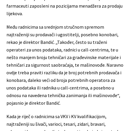
farmaceuti zaposleni na pozicijama menadžera za prodaju
lijekova.
Među radnicima sa srednjom stručnom spremom
najtraženiji su prodavači i ugostitelji, posebno konobari,
rekao je direktor Bandić. „Također, često su traženi
operateri za unos podataka, radnici u call-centrima, te u
nešto manjem broju tehničari za građevinske materijale i
tehničari za sigurnost saobraćaja, te mašinovođe. Naravno
ovdje treba praviti razliku da je broj potrebnih prodavača i
konobara, daleko veći od broja potrebnih operatora za
unos podataka ili radnika u call-centrima, a posebno u
odnosu na navedena tehnička zanimanja ili mašinovođe“,
pojasnio je direktor Bandić.
Kada je riječ o radnicima sa VKV i KV kvalifikacijom,
najtraženiji su šivači, varioci, tesari, zidari, bravari,