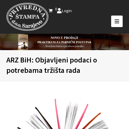
0
Login
NOVO U PRODAJI
PRAKTIKUM ZA PARNIČNI POSTUPAK
- Novelirani Zakon o parničnom postupku -
ARZ BiH: Objavljeni podaci o
potrebama tržišta rada