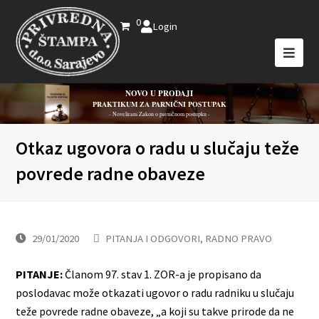
0
Login
NOVO U PRODAJI
PRAKTIKUM ZA PARNIČNI POSTUPAK
- Novelirani Zakon o parničnom postupku -
Otkaz ugovora o radu u slučaju teže
povrede radne obaveze
29/01/2020
PITANJA I ODGOVORI
,
RADNO PRAVO
PITANJE:
Članom 97. stav 1. ZOR-a je propisano da
poslodavac može otkazati ugovor o radu radniku u slučaju
teže povrede radne obaveze, „a koji su takve prirode da ne