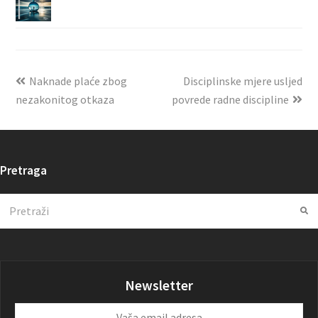
Naknade plaće zbog
Disciplinske mjere usljed
nezakonitog otkaza
povrede radne discipline
Pretraga
Search
Su
Newsletter
Vaša