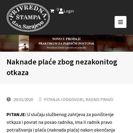
0
Login
NOVO U PRODAJI
PRAKTIKUM ZA PARNIČNI POSTUPAK
- Novelirani Zakon o parničnom postupku -
Naknade plaće zbog nezakonitog
otkaza
29/01/2020
PITANJA I ODGOVORI
,
RADNO PRAVO
PITANJE:
U slučaju službenog zahtjeva za poništenje
otkaza i povrat na posao radnika, ima li radnik pravo
potraživanja i plaća (naknada plaća) nakon okončanja