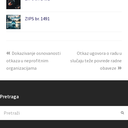
ZIPS br. 1491
Dokazivanje osnovanosti
Otkaz ugovora o radu u
otkaza u neprofitnim
slučaju teže povrede radne
organizacijama
obaveze
Pretraga
Search
Su