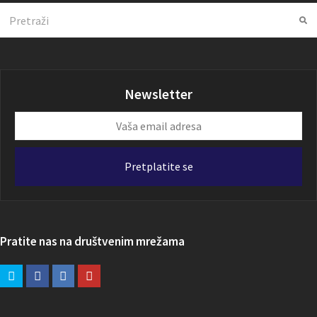
Search
Su
Newsletter
Vaša
email
adresa
Pretplatite se
Pratite nas na društvenim mrežama