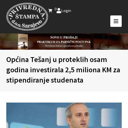
0
Login
NOVO U PRODAJI
PRAKTIKUM ZA PARNIČNI POSTUPAK
- Novelirani Zakon o parničnom postupku -
Općina Tešanj u proteklih osam
godina investirala 2,5 miliona KM za
stipendiranje studenata