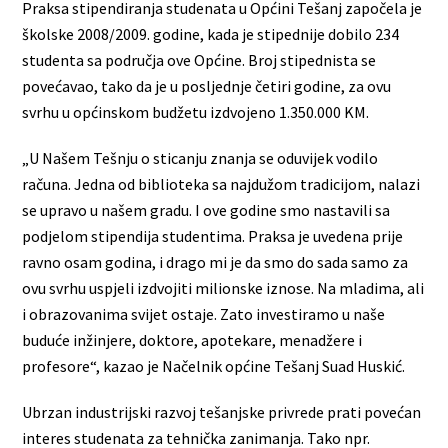
Praksa stipendiranja studenata u Općini Tešanj započela je
školske 2008/2009. godine, kada je stipednije dobilo 234
studenta sa područja ove Općine. Broj stipednista se
povećavao, tako da je u posljednje četiri godine, za ovu
svrhu u općinskom budžetu izdvojeno 1.350.000 KM.
„U Našem Tešnju o sticanju znanja se oduvijek vodilo
računa. Jedna od biblioteka sa najdužom tradicijom, nalazi
se upravo u našem gradu. I ove godine smo nastavili sa
podjelom stipendija studentima. Praksa je uvedena prije
ravno osam godina, i drago mi je da smo do sada samo za
ovu svrhu uspjeli izdvojiti milionske iznose. Na mladima, ali
i obrazovanima svijet ostaje. Zato investiramo u naše
buduće inžinjere, doktore, apotekare, menadžere i
profesore“, kazao je Načelnik općine Tešanj Suad Huskić.
Ubrzan industrijski razvoj tešanjske privrede prati povećan
interes studenata za tehnička zanimanja. Tako npr.