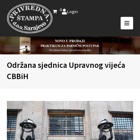
0
Login
NOVO U PRODAJI
PRAKTIKUM ZA PARNIČNI POSTUPAK
- Novelirani Zakon o parničnom postupku -
Održana sjednica Upravnog vijeća
CBBiH