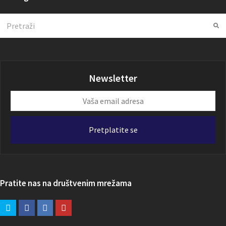
Search
Su
Newsletter
Vaša
email
adresa
Pretplatite se
Pratite nas na društvenim mrežama