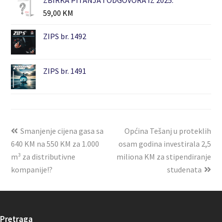
59,00
KM
ZIPS br. 1492
ZIPS br. 1491
Smanjenje cijena gasa sa
Općina Tešanj u proteklih
640 KM na 550 KM za 1.000
osam godina investirala 2,5
m³ za distributivne
miliona KM za stipendiranje
kompanije!?
studenata
Pretraga