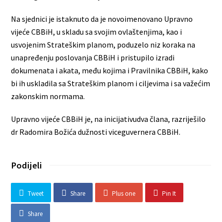
Na sjednici je istaknuto da je novoimenovano Upravno
vijeće CBBiH, u skladu sa svojim ovlaštenjima, kao i
usvojenim Strateškim planom, poduzelo niz koraka na
unapređenju poslovanja CBBiH i pristupilo izradi
dokumenata i akata, među kojima i Pravilnika CBBiH, kako
bi ih uskladila sa Strateškim planom i ciljevima i sa važećim
zakonskim normama.
Upravno vijeće CBBiH je, na inicijativudva člana, razriješilo
dr Radomira Božića dužnosti viceguvernera CBBiH.
Podijeli
Tweet
Share
Plus one
Pin It
Share