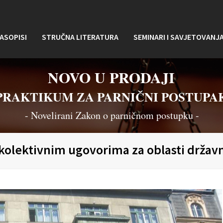
ASOPISI
STRUČNA LITERATURA
SEMINARI I SAVJETOVANJ
NOVO U PRODAJI
PRAKTIKUM ZA PARNIČNI POSTUPA
- Novelirani Zakon o parničnom postupku -
olektivnim ugovorima za oblasti državn