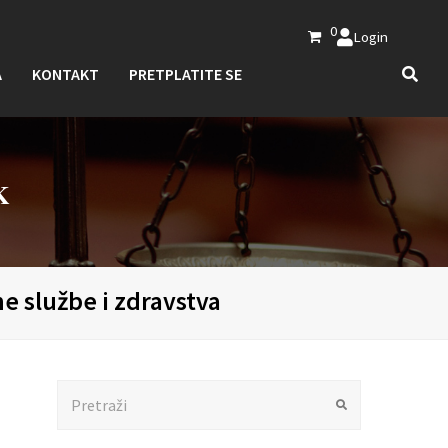
0
Login
A
KONTAKT
PRETPLATITE SE
K
e službe i zdravstva
Search
Submit