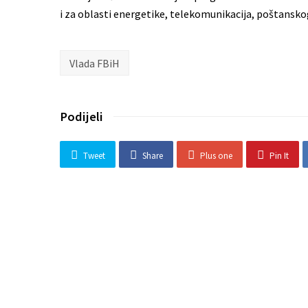
i za oblasti energetike, telekomunikacija, poštanskog
Vlada FBiH
Podijeli
Tweet
Share
Plus one
Pin It