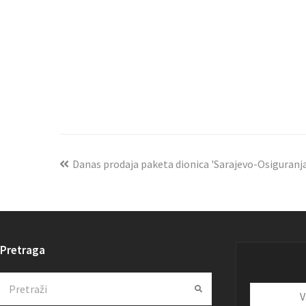
Danas prodaja paketa dionica 'Sarajevo-Osiguranj
Pretraga
Search
Submit
Vaša