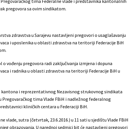
 Pregovaračkog tima Federalne vlade i predstavnika kantonalnih
avak pregovora sa ovim sindikatom.
stva zdravstva u Sarajevu nastavljeni pregovori o usaglašavanju
a i uposlenika u oblasti zdravstva na teritoriji Federacije BiH
om.
l o vođenju pregovora radi zaključivanja izmjena i dopuna
a i radnika u oblasti zdravstva na teritoriji Federacije BiH u
da kantona i reprezentativnog Nezavisnog strukovnog sindikata
iju Pregovaračkog tima Vlade FBiH i nadležnog federalnog
edstavnici kliničkih centara u Federaciji BiH.
lade, sutra (četvrtak, 23.6.2016.) u 11 sati u sjedištu Vlade FBiH
ednjeg obrazovanja. U narednoj sedmici bit će nastavljeni pregovori