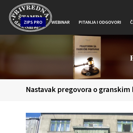
ZIPS PRO
WEBINAR
PITANJA I ODGOVORI
Č
Nastavak pregovora o granskim k