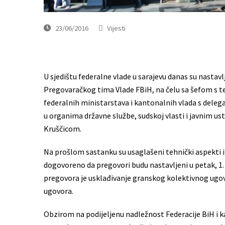
23/06/2016
Vijesti
U sjedištu federalne vlade u sarajevu danas su nas
Pregovaračkog tima Vlade FBiH, na čelu sa šefom s 
federalnih ministarstava i kantonalnih vlada s dele
u organima državne službe, sudskoj vlasti i javnim u
Kruščicom.
Na prošlom sastanku su usaglašeni tehnički aspekti i 
dogovoreno da pregovori budu nastavljeni u petak, 1. 
pregovora je usklađivanje granskog kolektivnog ugo
ugovora.
Obzirom na podijeljenu nadležnost Federacije BiH i 