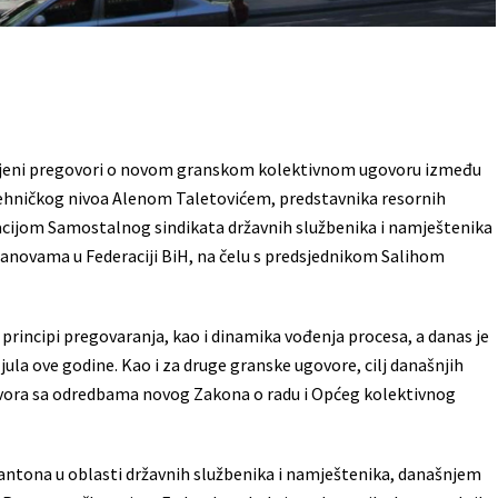
tavljeni pregovori o novom granskom kolektivnom ugovoru između
tehničkog nivoa Alenom Taletovićem, predstavnika resornih
gacijom Samostalnog sindikata državnih službenika i namještenika
stanovama u Federaciji BiH, na čelu s predsjednikom Salihom
principi pregovaranja, kao i dinamika vođenja procesa, a danas je
jula ove godine. Kao i za druge granske ugovore, cilj današnjih
vora sa odredbama novog Zakona o radu i Općeg kolektivnog
kantona u oblasti državnih službenika i namještenika, današnjem