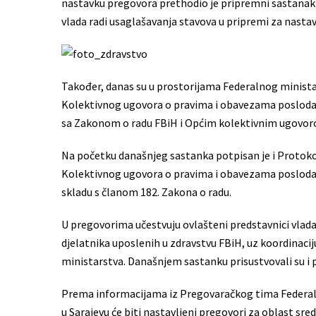
nastavku pregovora prethodio je pripremni sastanak
vlada radi usaglašavanja stavova u pripremi za nast
Također, danas su u prostorijama Federalnog ministar
Kolektivnog ugovora o pravima i obavezama poslodavac
sa Zakonom o radu FBiH i Općim kolektivnim ugovor
Na početku današnjeg sastanka potpisan je i Protoko
Kolektivnog ugovora o pravima i obavezama poslodavac
skladu s članom 182. Zakona o radu.
U pregovorima učestvuju ovlašteni predstavnici vla
djelatnika uposlenih u zdravstvu FBiH, uz koordinac
ministarstva. Današnjem sastanku prisustvovali su i pr
Prema informacijama iz Pregovaračkog tima Federalne v
u Sarajevu će biti nastavljeni pregovori za oblast sr