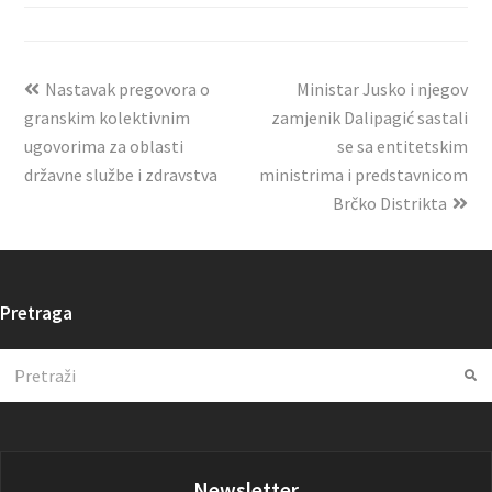
Nastavak pregovora o
Ministar Jusko i njegov
granskim kolektivnim
zamjenik Dalipagić sastali
ugovorima za oblasti
se sa entitetskim
državne službe i zdravstva
ministrima i predstavnicom
Brčko Distrikta
Pretraga
Search
Su
Newsletter