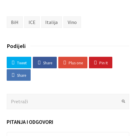
BiH
ICE
Italija
Vino
Podijeli
Tweet
Share
Plus one
Pin It
Share
Search
Submit
PITANJA I ODGOVORI