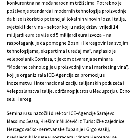
konkurentna na međunarodnim tržištima. Potrebno je
poštivanje standarda i modernih tehnologija proizvodnje
da bi se iskoristio potencijal lokalnih vinovih loza. Italija,
svjetski lider vina – sektor koji u našoj državi vrijedi 14
milijardi eura te više od 5 milijardi eura izvoza – na
raspolaganju je da pomogne Bosni i Hercegovini sa svojim
tehnologijama, ekspertima i uređajima”, naglasio je
veleposlanik Corriasa, tijekom otvaranja seminara
“Moderne tehnologije u proizvodnji vina i marketing vina”,
koji je organizirala ICE-Agencija za promociju u
inozemstvu i internacionalizaciju talijanskih poduzeća i
Veleposlanstva Italije, održanog jutros u Međugorju u Etno
selu Herceg.
Seminaru su nazočili direktor ICE-Agencije Sarajevo
Massimo Sessa, Krešimir Miličević iz Turističke zajednice
Hercegovačko-neretvanske županije i Grgo Vasilj,
predsjednik Udruge vinogradara i vinara Hercegovine.