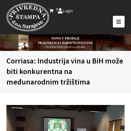
0
Login
NOVO U PRODAJI
PRAKTIKUM ZA PARNIČNI POSTUPAK
- Novelirani Zakon o parničnom postupku -
Corriasa: Industrija vina u BiH može
biti konkurentna na
međunarodnim tržištima