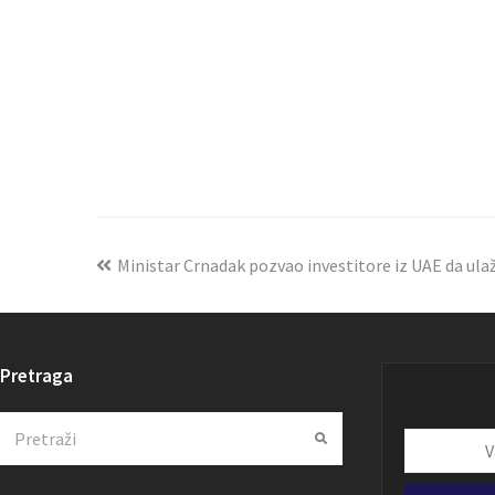
Ministar Crnadak pozvao investitore iz UAE da ula
Pretraga
Search
Submit
Vaša
email