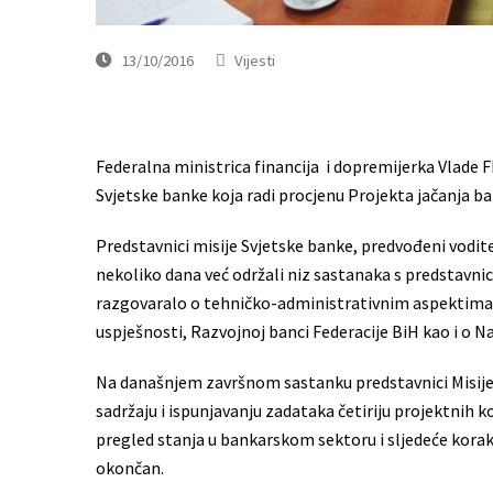
13/10/2016
Vijesti
Federalna ministrica financija i dopremijerka Vlade FB
Svjetske banke koja radi procjenu Projekta jačanja b
Predstavnici misije Svjetske banke, predvođeni vod
nekoliko dana već održali niz sastanaka s predstavni
razgovaralo o tehničko-administrativnim aspektima m
uspješnosti, Razvojnoj banci Federacije BiH kao i o 
Na današnjem završnom sastanku predstavnici Misije s
sadržaju i ispunjavanju zadataka četiriju projektnih 
pregled stanja u bankarskom sektoru i sljedeće korake
okončan.