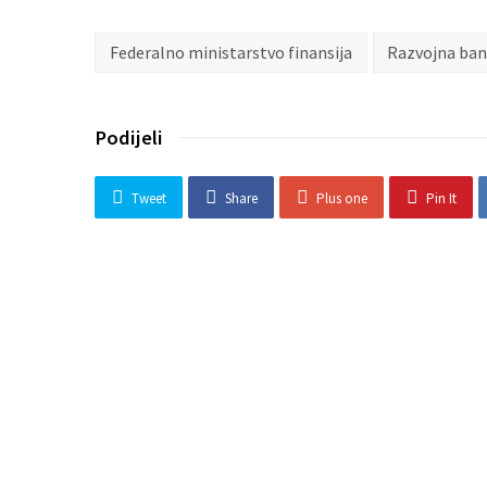
Federalno ministarstvo finansija
Razvojna ban
Podijeli
Tweet
Share
Plus one
Pin It