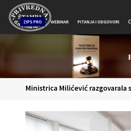
ZIPS PRO
WEBINAR
PITANJA I ODGOVORI
Č
Ministrica Milićević razgovarala