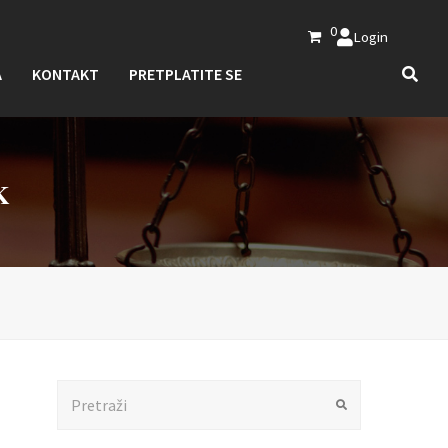
0
Login
A
KONTAKT
PRETPLATITE SE
K
Search
Submit