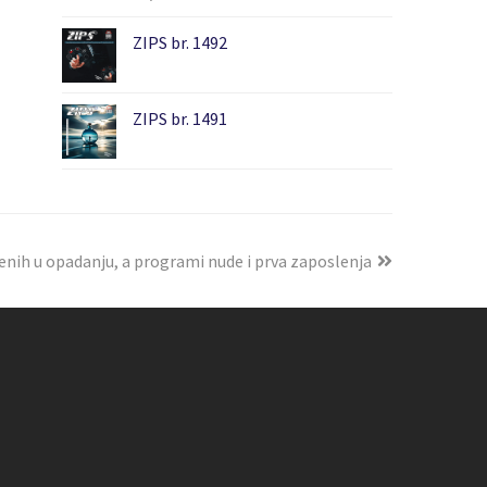
ZIPS br. 1492
ZIPS br. 1491
enih u opadanju, a programi nude i prva zaposlenja