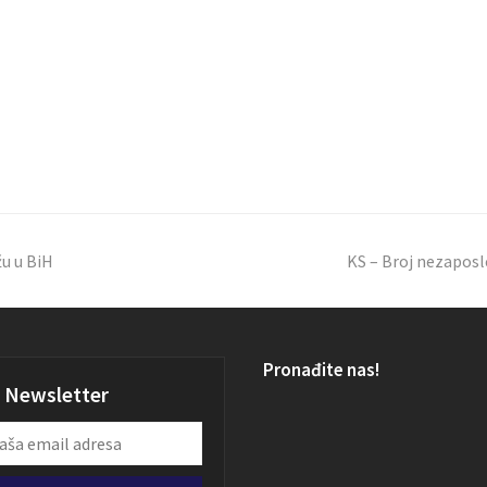
žu u BiH
KS – Broj nezaposl
Pronađite nas!
Newsletter