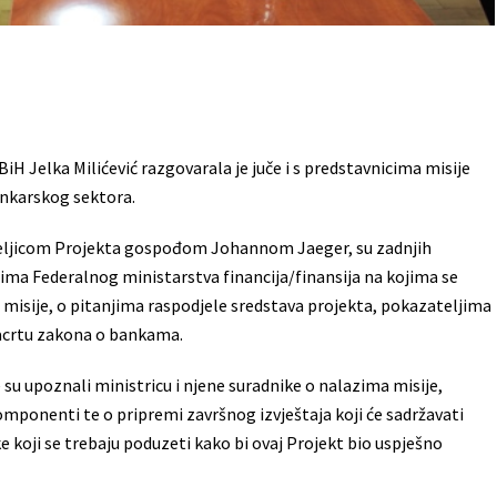
iH Jelka Milićević razgovarala je juče i s predstavnicima misije
ankarskog sektora.
iteljicom Projekta gospođom Johannom Jaeger, su zadnjih
cima Federalnog ministarstva financija/finansija na kojima se
isije, o pitanjima raspodjele sredstava projekta, pokazateljima
Nacrtu zakona o bankama.
u upoznali ministricu i njene suradnike o nalazima misije,
komponenti te o pripremi završnog izvještaja koji će sadržavati
 koji se trebaju poduzeti kako bi ovaj Projekt bio uspješno