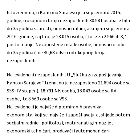
Istovremeno, u Kantonu Sarajevo je u septembru 2015.
godine, u ukupnom broju nezaposlenih 30.581 osoba je bila
do 35 godina starosti, odnosno mladi, a krajem septembra
2016. godine, taj broj je 28.015 osoba, što je za 2.566 ili 8,4
posto manje. Nezaposlene mlade osobe, odnosno osobe
do 35 godina čine 40,68 odsto od ukupnog broja
nezaposlenih.
Na evidenciji nezaposlenih JU „Služba za zapošljavanje
Kanton Sarajevo“ trenutno je nezaposleno 21.694 osobe sa
SSS (IV stepen), 18.791 NK osoba, 18.043 osobe sa KV
osobe, te 8.563 osobe sa VSS.
Na evidenciji je najviše diplomiranih pravnika i
ekonomista, koji se najviše i zapošljavaju a, slijede potom
socijalni radnici, politolozi, maturanati gimnazije ,
ekonomski tehničari, prodavači i automehaničari.