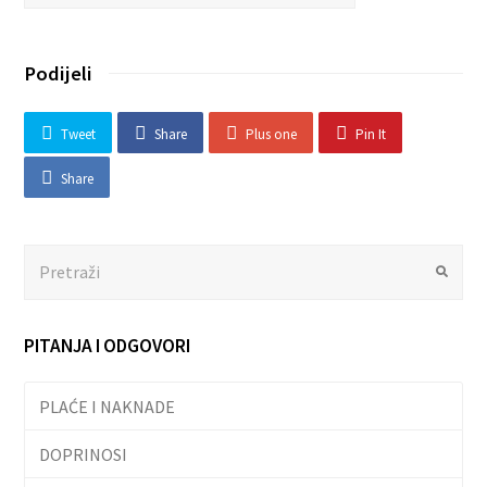
Podijeli
Tweet
Share
Plus one
Pin It
Share
Search
Submit
PITANJA I ODGOVORI
PLAĆE I NAKNADE
DOPRINOSI