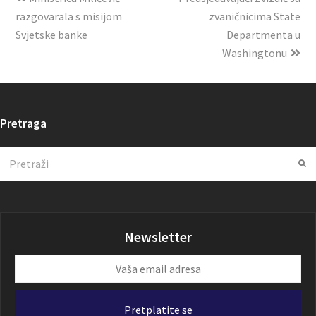
razgovarala s misijom
zvaničnicima State
Svjetske banke
Departmenta u
Washingtonu
Pretraga
Search
Su
Newsletter
Vaša
email
adresa
Pretplatite se