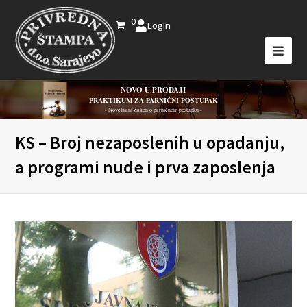
0
Login
NOVO U PRODAJI
PRAKTIKUM ZA PARNIČNI POSTUPAK
- Novelirani Zakon o parničnom postupku -
KS – Broj nezaposlenih u opadanju,
a programi nude i prva zaposlenja