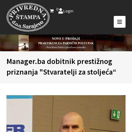
0
Login
NOVO U PRODAJI
PRAKTIKUM ZA PARNIČNI POSTUPAK
- Novelirani Zakon o parničnom postupku -
Manager.ba dobitnik prestižnog
priznanja "Stvaratelji za stoljeća“