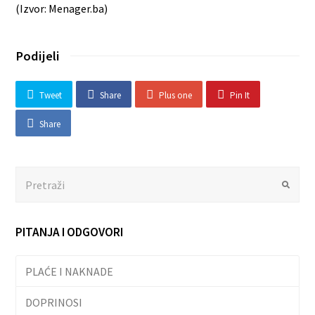
(Izvor: Menager.ba)
Podijeli
Tweet
Share
Plus one
Pin It
Share
Search
Submit
PITANJA I ODGOVORI
PLAĆE I NAKNADE
DOPRINOSI