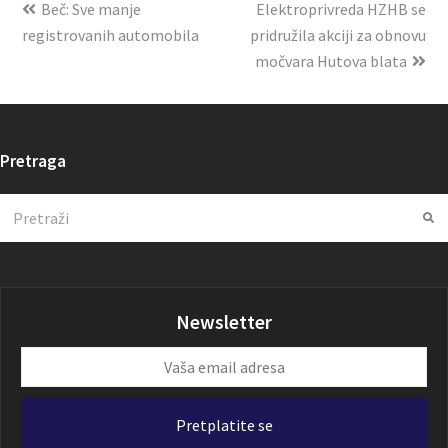
Beč: Sve manje
Elektroprivreda HZHB se
registrovanih automobila
pridružila akciji za obnovu
močvara Hutova blata
Pretraga
Search
Su
Newsletter
Vaša
email
adresa
Pretplatite se