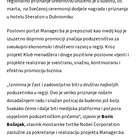
regionalno priznanje uredništvu uručeno je u subotu, 05.
marta, na Svečanoj ceremoniji dodjele nagrada i priznanja
u hotelu Sheraton u Dubrovniku.
Poslovni portal Manager.ba je prepoznat kao medij koji je
izuzetno doprinio promociji značaja poduzetništva za
sveukupni ekonomski i društveni razvoj u regiji. Kroz
projekt Klub menadžera i druge pozitivne poslovne vijesti i
projekte realizirao je svestranu, snažnu, kontinuiranu i
efektnu promociju biznisa.
„Iznimna je čast i zadovoljstvo biti u društvu najboljih
poduzetnika u regiji. Ovo je veliko priznanje našem
dosadašnjem radu i snažan poticaj da budemo još bolji.
Svakako ćemo i dalje biti medijska platforma i potpora
uspješnim poduzetničkim pričama“, izjavio je
Boris
Bošnjak
, vlasnik mostarske tvrtke Nobel Corporation
zaslužne za pokretanje i realizaciju projekta Manager.ba.