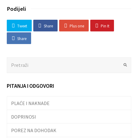
Podijeli
Tweet
Share
Plus one
Pin It
Share
Search
Submit
PITANJA I ODGOVORI
PLAĆE I NAKNADE
DOPRINOSI
POREZ NA DOHODAK