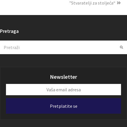
"Stvaratelji za stoljeća“
Pretraga
Search
Su
Newsletter
Vaša
email
adresa
Pretplatite se