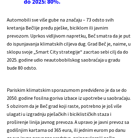
do 2025: 80%.
Automobili sve više gube na značaju – 73 odsto svih
kretanja Bečlije pređu pješke, biciklom ili javnim
prevozom. Uprkos vidljivom napretku, Beč smatra da je put
do ispunjavanja klimatskih ciljeva dug. Grad Beč je, naime, u
sklopu svoje „Smart City strategije“ zacrtao sebi cilj da do
2025. godine udio neautobobilskog saobraćaja u gradu
bude 80 odsto.
Pariskim klimatskim sporazumom predviđeno je da se do
2050. godine fosilna goriva izbace iz upotrebe u saobraćaju.
S obzirom da je Beč grad koji raste, potrebno je još više
ulagati u izgradnju pješačkih i biciklističkih staza i
proširenje linija javnog prevoza. A upravo je javni prevoz sa
godišnjim kartama od 365 eura, ili jednim eurom po danu
za sva javna prevozna sredstva, najpopularniji način