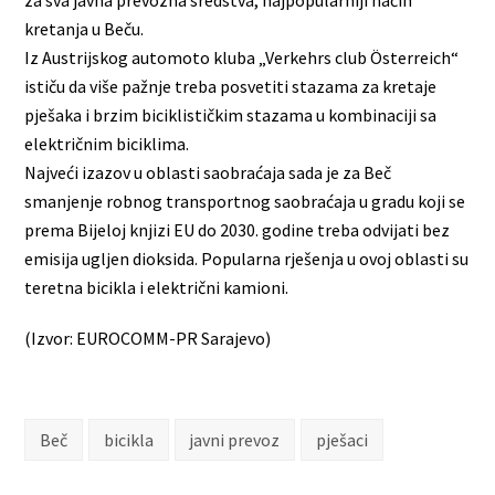
kretanja u Beču.
Iz Austrijskog automoto kluba „Verkehrs club Österreich“
ističu da više pažnje treba posvetiti stazama za kretaje
pješaka i brzim biciklističkim stazama u kombinaciji sa
električnim biciklima.
Najveći izazov u oblasti saobraćaja sada je za Beč
smanjenje robnog transportnog saobraćaja u gradu koji se
prema Bijeloj knjizi EU do 2030. godine treba odvijati bez
emisija ugljen dioksida. Popularna rješenja u ovoj oblasti su
teretna bicikla i električni kamioni.
(Izvor: EUROCOMM-PR Sarajevo)
Beč
bicikla
javni prevoz
pješaci