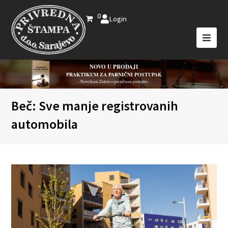
0
Login
NOVO U PRODAJI
PRAKTIKUM ZA PARNIČNI POSTUPAK
- Novelirani Zakon o parničnom postupku -
Beč: Sve manje registrovanih
automobila