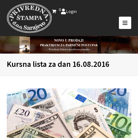
0
Login
NOVO U PRODAJI
PRAKTIKUM ZA PARNIČNI POSTUPAK
- Novelirani Zakon o parničnom postupku -
Kursna lista za dan 16.08.2016