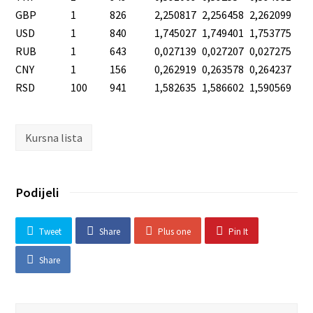
GBP
1
826
2,250817
2,256458
2,262099
USD
1
840
1,745027
1,749401
1,753775
RUB
1
643
0,027139
0,027207
0,027275
CNY
1
156
0,262919
0,263578
0,264237
RSD
100
941
1,582635
1,586602
1,590569
Kursna lista
Podijeli
Tweet
Share
Plus one
Pin It
Share
Search