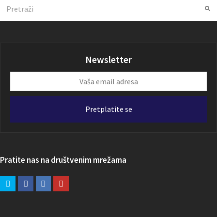
Search
Su
Newsletter
Vaša
email
adresa
Pretplatite se
Pratite nas na društvenim mrežama