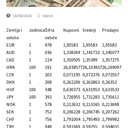
16/08/2016
Vijesti
Zemlja i
Jedinica
Šifra
Kupovni
Srednji
Prodajni
valuta
valute
EUR
1
978
1,95583
1,95583
1,95583
AUD
1
036
1,338369
1,341723
1,345077
CAD
1
124
1,350505
1,35389
1,357275
HRK
100
191
26,038577
26,103837
26,169097
CZK
1
203
0,072195
0,072376
0,072557
DKK
1
208
0,262206
0,262863
0,26352
HUF
100
348
0,630373
0,631953
0,633533
JPY
100
392
1,726955
1,731283
1,735611
NOK
1
578
0,212632
0,213165
0,213698
SEK
1
752
0,206228
0,206745
0,207262
CHF
1
756
1,791004
1,795493
1,799982
TRY
1
949
0,591069
0,59255
0,594031