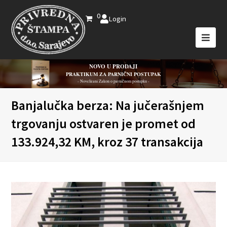
0
Login
NOVO U PRODAJI
PRAKTIKUM ZA PARNIČNI POSTUPAK
- Novelirani Zakon o parničnom postupku -
Banjalučka berza: Na jučerašnjem
trgovanju ostvaren je promet od
133.924,32 KM, kroz 37 transakcija