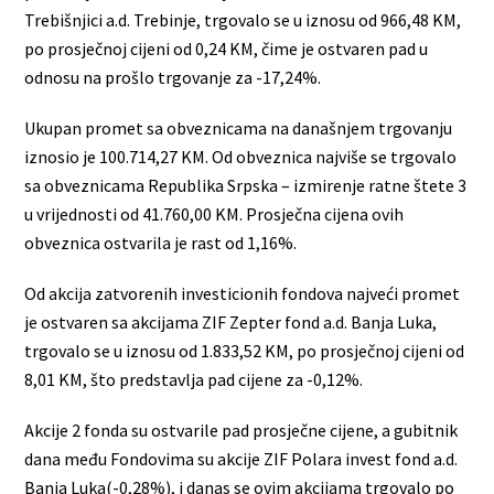
Trebišnjici a.d. Trebinje, trgovalo se u iznosu od 966,48 KM,
po prosječnoj cijeni od 0,24 KM, čime je ostvaren pad u
odnosu na prošlo trgovanje za -17,24%.
Ukupan promet sa obveznicama na današnjem trgovanju
iznosio je 100.714,27 KM. Od obveznica najviše se trgovalo
sa obveznicama Republika Srpska – izmirenje ratne štete 3
u vrijednosti od 41.760,00 KM. Prosječna cijena ovih
obveznica ostvarila je rast od 1,16%.
Od akcija zatvorenih investicionih fondova najveći promet
je ostvaren sa akcijama ZIF Zepter fond a.d. Banja Luka,
trgovalo se u iznosu od 1.833,52 KM, po prosječnoj cijeni od
8,01 KM, što predstavlja pad cijene za -0,12%.
Akcije 2 fonda su ostvarile pad prosječne cijene, a gubitnik
dana među Fondovima su akcije ZIF Polara invest fond a.d.
Banja Luka(-0,28%), i danas se ovim akcijama trgovalo po