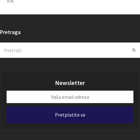
KM
Pretraga
Search
Su
Newsletter
Vaša
email
adresa
Pretplatite se