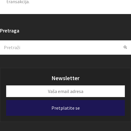
transakcija.
Pretraga
Search
Su
Newsletter
Vaša
email
adresa
Pretplatite se