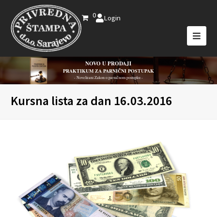
0
Login
NOVO U PRODAJI
PRAKTIKUM ZA PARNIČNI POSTUPAK
- Novelirani Zakon o parničnom postupku -
Kursna lista za dan 16.03.2016