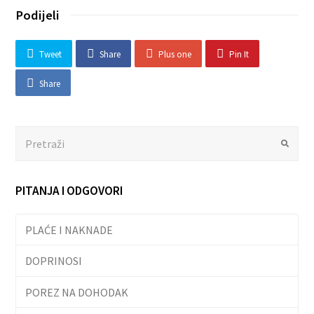
Podijeli
Tweet
Share
Plus one
Pin It
Share
Search
Submit
PITANJA I ODGOVORI
PLAĆE I NAKNADE
DOPRINOSI
POREZ NA DOHODAK