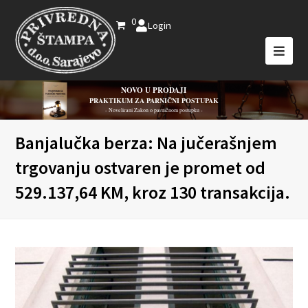
0
Login
NOVO U PRODAJI
PRAKTIKUM ZA PARNIČNI POSTUPAK
- Novelirani Zakon o parničnom postupku -
Banjalučka berza: Na jučerašnjem
trgovanju ostvaren je promet od
529.137,64 KM, kroz 130 transakcija.