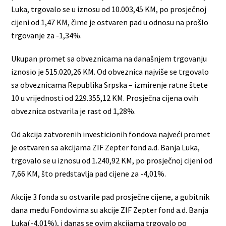
Luka, trgovalo se u iznosu od 10.003,45 KM, po prosječnoj
cijeni od 1,47 KM, čime je ostvaren pad u odnosu na prošlo
trgovanje za -1,34%.
Ukupan promet sa obveznicama na današnjem trgovanju
iznosio je 515.020,26 KM. Od obveznica najviše se trgovalo
sa obveznicama Republika Srpska – izmirenje ratne štete
10 u vrijednosti od 229.355,12 KM. Prosječna cijena ovih
obveznica ostvarila je rast od 1,28%.
Od akcija zatvorenih investicionih fondova najveći promet
je ostvaren sa akcijama ZIF Zepter fond a.d. Banja Luka,
trgovalo se u iznosu od 1.240,92 KM, po prosječnoj cijeni od
7,66 KM, što predstavlja pad cijene za -4,01%.
Akcije 3 fonda su ostvarile pad prosječne cijene, a gubitnik
dana među Fondovima su akcije ZIF Zepter fond a.d. Banja
Luka(-4,01%), i danas se ovim akcijama trgovalo po