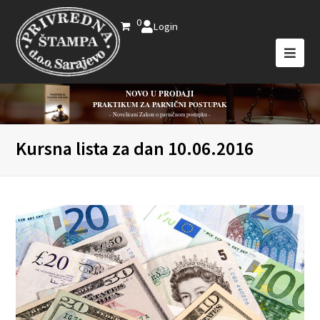
0
Login
NOVO U PRODAJI
PRAKTIKUM ZA PARNIČNI POSTUPAK
- Novelirani Zakon o parničnom postupku -
Kursna lista za dan 10.06.2016