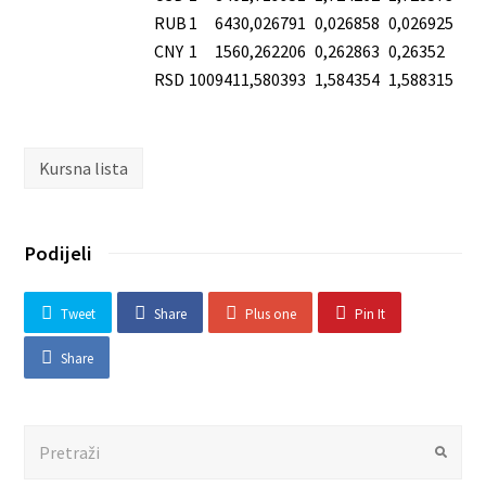
RUB
1
643
0,026791
0,026858
0,026925
CNY
1
156
0,262206
0,262863
0,26352
RSD
100
941
1,580393
1,584354
1,588315
Kursna lista
Podijeli
Tweet
Share
Plus one
Pin It
Share
Search
Submit