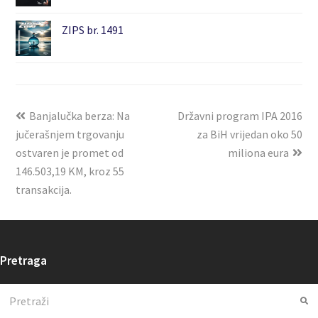
ZIPS br. 1491
Banjalučka berza: Na
Državni program IPA 2016
jučerašnjem trgovanju
za BiH vrijedan oko 50
ostvaren je promet od
miliona eura
146.503,19 KM, kroz 55
transakcija.
Pretraga
Search
Su