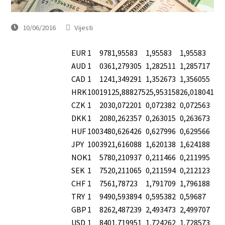
10/06/2016
Vijesti
EUR
1
978
1,95583
1,95583
1,95583
AUD
1
036
1,279305
1,282511
1,285717
CAD
1
124
1,349291
1,352673
1,356055
HRK
100
191
25,888275
25,953158
26,018041
CZK
1
203
0,072201
0,072382
0,072563
DKK
1
208
0,262357
0,263015
0,263673
HUF
100
348
0,626426
0,627996
0,629566
JPY
100
392
1,616088
1,620138
1,624188
NOK
1
578
0,210937
0,211466
0,211995
SEK
1
752
0,211065
0,211594
0,212123
CHF
1
756
1,78723
1,791709
1,796188
TRY
1
949
0,593894
0,595382
0,59687
GBP
1
826
2,487239
2,493473
2,499707
USD
1
840
1,719951
1,724262
1,728573