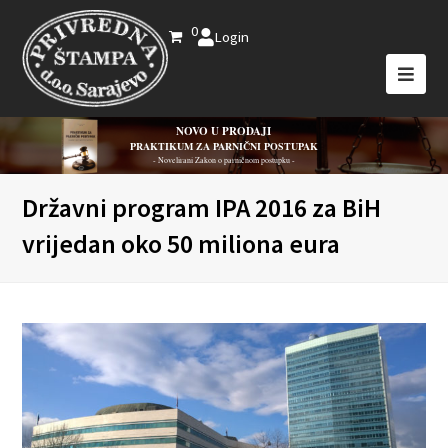
0
Login
NOVO U PRODAJI
PRAKTIKUM ZA PARNIČNI POSTUPAK
- Novelirani Zakon o parničnom postupku -
Državni program IPA 2016 za BiH
vrijedan oko 50 miliona eura