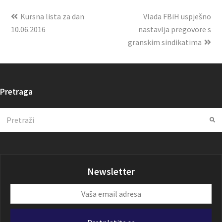
Kursna lista za dan
Vlada FBiH uspješno
10.06.2016
nastavlja pregovore s
granskim sindikatima
Pretraga
Search
Su
Newsletter
Vaša
email
adresa