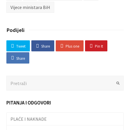
Vijece ministara BiH
Podijeli
Tweet
Share
Plus one
Pin It
Share
Search
Submit
PITANJA I ODGOVORI
PLAĆE I NAKNADE