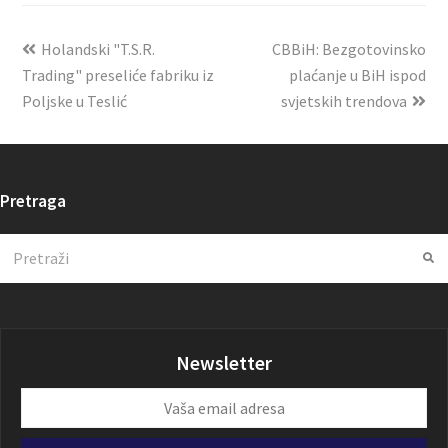
Holandski "T.S.R.
CBBiH: Bezgotovinsko
Trading" preseliće fabriku iz
plaćanje u BiH ispod
Poljske u Teslić
svjetskih trendova
Pretraga
Search
Su
Newsletter
Vaša
email