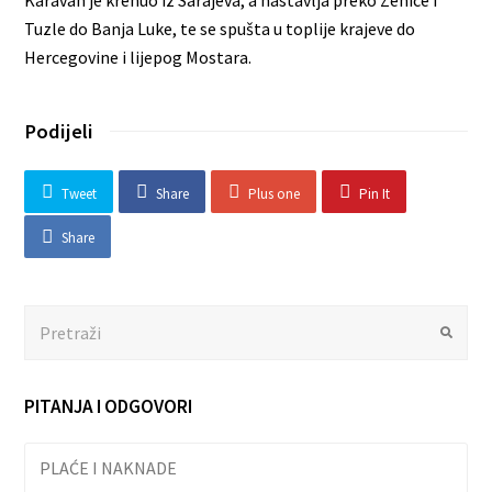
Karavan je krenuo iz Sarajeva, a nastavlja preko Zenice i
Tuzle do Banja Luke, te se spušta u toplije krajeve do
Hercegovine i lijepog Mostara.
Podijeli
Tweet
Share
Plus one
Pin It
Share
Search
Submit
PITANJA I ODGOVORI
PLAĆE I NAKNADE