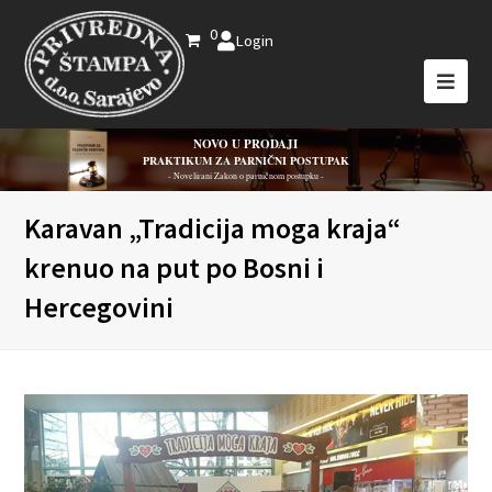
0
Login
NOVO U PRODAJI
PRAKTIKUM ZA PARNIČNI POSTUPAK
- Novelirani Zakon o parničnom postupku -
Karavan „Tradicija moga kraja“
krenuo na put po Bosni i
Hercegovini