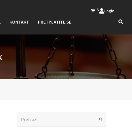
0
Login
A
KONTAKT
PRETPLATITE SE
K
Search
Submit