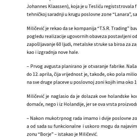
Johannes Klaassen), koja je u Tesliću registstrovala 
tehničkoj saradnji u krugu poslovne zone “Lanara”, s
Miličević je rekao da se kompanija “T.S.R. Trading” ba
pogledu realizacije ugovornih obaveza postavljeni odr
zapošljavanje 60 ljudi, metalske struke sa biroa za za
kao i izgradnja nove hale.
– Prvog avgusta planirano je otvaranje fabrike. Naša
do 12. aprila, čija vrijednost je, takođe, oko pola m
na sve druge placeve u poslovnoj zoni kojih ima oko 10
Miličević je naglasio da je dolazak ove holandske 
domaće, nego i iz Holandije, jer se ova vrsta proizvod
– Nakon mukotrpnog rada imamo i dvije poslovne zon
a od sada su funkcionalne i uskoro mogu da najavim 
zonu “Borje” – istakao je Miličević.