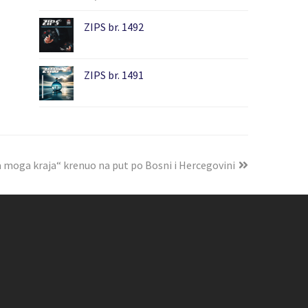
ZIPS br. 1492
ZIPS br. 1491
a moga kraja“ krenuo na put po Bosni i Hercegovini