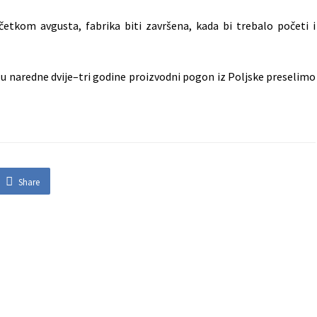
očetkom avgusta, fabrika biti završena, kada bi trebalo početi i
a u naredne dvije–tri godine proizvodni pogon iz Poljske preselimo
Share