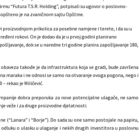
firmu “Futura T.S.R. Holding”, potpisali su ugovor o poslovno-
aopšteno je na zvaničnom sajtu Opštine.
vi proizvodnjom prikolica za posebne namjene i terete, i da su u
eđeni rokovi. On je dodao da je u prvoj godini planirano
pošljavanje, dok se u naredne tri godine planira zapošljavanje 180,
 obaveza takođe je da infrastruktura koja se gradi, bude završena
iliona maraka i ne odnosi se samo na otvaranje ovoga pogona, nego i
 – rekao je Miličević.
kompanije dobra preporuka za nove potencijalne ulagače, ne samo
nje veže i za druge proizvodne djelatnosti.
e (“Lanara” i “Borje”). Do sada su one samo postojale na papiru,
odluku o ulasku u ulaganje i nekih drugih investitora u poslovnu