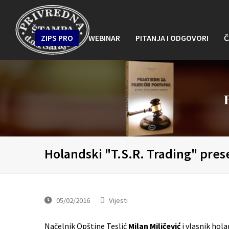
ZIPS PRO
WEBINAR
PITANJA I ODGOVORI
Č
Holandski "T.S.R. Trading" presel
05/02/2016
Vijesti
Načelnik Opštine Teslić
Milan Miličević
i vlasnik hol