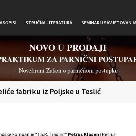
ASOPISI
STRUČNA LITERATURA
SEMINARI I SAVJETOVANJ
NOVO U PRODAJI
PRAKTIKUM ZA PARNIČNI POSTUPA
- Novelirani Zakon o parničnom postupku -
iće fabriku iz Poljske u Teslić
andske kompanije “T.S.R. Trading”
Petrus Klasen
(Petrus