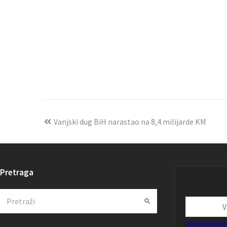
Vanjski dug BiH narastao na 8,4 milijarde KM
Pretraga
Search
Submit
Vaša
email