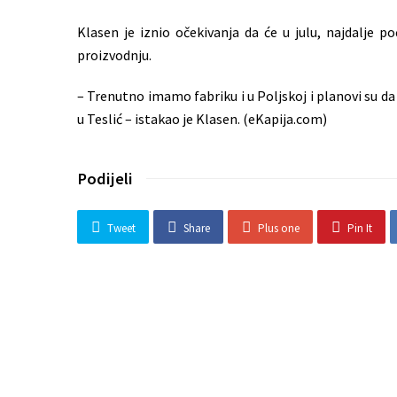
Klasen je iznio očekivanja da će u julu, najdalje p
proizvodnju.
– Trenutno imamo fabriku i u Poljskoj i planovi su d
u Teslić – istakao je Klasen. (eKapija.com)
Podijeli
Tweet
Share
Plus one
Pin It