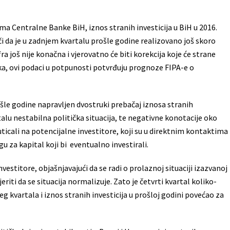
 Centralne Banke BiH, iznos stranih investicija u BiH u 2016.
i da je u zadnjem kvartalu prošle godine realizovano još skoro
a još nije konačna i vjerovatno će biti korekcija koje će strane
raka, ovi podaci u potpunosti potvrđuju prognoze FIPA-e o
ošle godine napravljen dvostruki prebačaj iznosa stranih
talu nestabilna politička situacija, te negativne konotacije oko
ticali na potencijalne investitore, koji su u direktnim kontaktima
rigu za kapital koji bi eventualno investirali.
vestitore, objašnjavajući da se radi o prolaznoj situaciji izazvanoj
iti da se situacija normalizuje. Zato je četvrti kvartal koliko-
g kvartala i iznos stranih investicija u prošloj godini povećao za