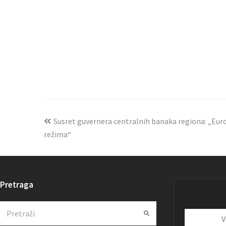
Susret guvernera centralnih banaka regiona: „Eur
režima“
Pretraga
Search
Submit
Vaša