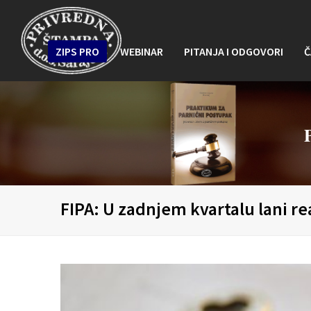
ZIPS PRO
WEBINAR
PITANJA I ODGOVORI
Č
FIPA: U zadnjem kvartalu lani re