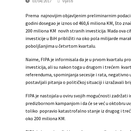
03/04/2017
Vijesti
Prema najnovijim objavljenim preliminarnim podacima
godini dosegao je iznos od 460,6 miliona KM, što znač
200 miliona KM novih stranih investicija. Mada ova cifr
investicije u BiH približiti na oko pola milijarde ma
poboljšanjima u četvrtom kvartalu.
Naime, FIPA je informisala da je u prvom kvartalu pr
investicija, ali su nakon toga u drugom i trećem kvar
referenduma, spominjanja secesije i rata, negativno u
postavljali pitanja o političkoj situaciji i izražavali b
FIPA je nastojala u oviru svojih mogućnosti zadržati in
predizbornom kampanjom i da će se već u oktobru uvjer
toliko popravio katastrofalno stanje iz drugog i treće
oko 200 miliona KM.