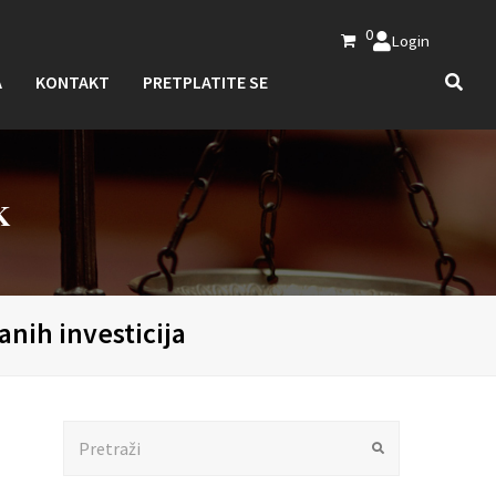
0
Login
A
KONTAKT
PRETPLATITE SE
K
anih investicija
Search
Submit