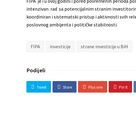
FIPA je i u ovoj godini i pored povremenih perioda pol
intenzivan rad sa potencijalnim stranim investitorim
koordiniran i sistematski pristup i aktivnosti svih re
poslovnog ambijenta i političke stabilnosti.
FIPA
investicije
strane investicije u BiH
Podijeli
Tweet
Share
Plus one
Pin It