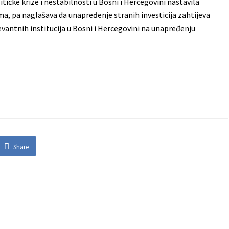
itičke krize i nestabilnosti u Bosni i Hercegovini nastavila
a, pa naglašava da unapređenje stranih investicija zahtijeva
levantnih institucija u Bosni i Hercegovini na unapređenju
Share