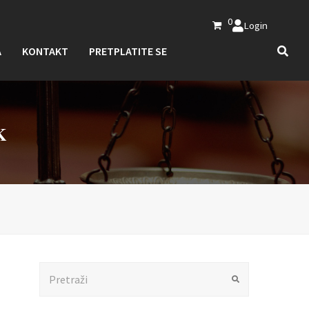
0
Login
A
KONTAKT
PRETPLATITE SE
K
Search
Submit