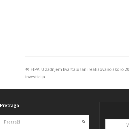
FIPA: U zadnjem kvartalu lani realizovano skoro 2
investicija
Pretraga
Search
Submit
Vaša