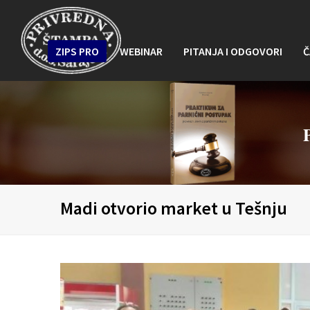
ZIPS PRO
WEBINAR
PITANJA I ODGOVORI
Č
Madi otvorio market u Tešnju