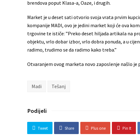
brendova poput Klasa-a, Oaze, i drugih.
Market je u deset sati otvorio svoja vrata prvim kupc
kompanije MADI, ovo je jedini market koji će ova kompa
trgovine te ističe: ”Preko deset hiljada artikala na 
objektu, vrlo dobar izbor, vrlo dobra ponuda, a u cijenu
radimo, trudimo se da radimo kako treba.”
Otvaranjem ovog marketa novo zaposlenje našlo je p
Madi
Tešanj
Podijeli
Tweet
Share
Plus one
Pin It