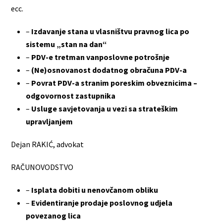
ecc.
–
Izdavanje stana u vlasništvu pravnog lica po
sistemu „stan na dan“
–
PDV-e tretman vanposlovne potrošnje
–
(Ne)osnovanost dodatnog obračuna PDV-a
–
Povrat PDV-a stranim poreskim obveznicima –
odgovornost zastupnika
–
Usluge savjetovanja u vezi sa strateškim
upravljanjem
Dejan RAKIĆ, advokat
RAČUNOVODSTVO
–
Isplata dobiti u nenovčanom obliku
–
Evidentiranje prodaje poslovnog udjela
povezanog lica