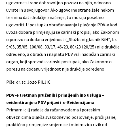
ugovorne strane dobrovoljno pozovu na njih, odnosno
uvrste ih u svoj ugovor. Ako ugovorne strane žele nekom
terminu dati drukčije značenje, to moraju posebno
ugovoriti. U postupku obračunavanja i plaćanja PDV-a kod
uvoza dobara primjenjuju se carinski propisi, ako Zakonom
o porezu na dodanu vrijednost („Službeni glasnik BiH“, br.
9/05, 35/05, 100/08, 33/17, 46/23, 80/23 i 20/25) nije drukčije
određeno, a obračun i naplatu PDV vrši nadležan carinski
organ, koji sprovodi carinski postupak, ako Zakonom o
porezu na dodanu vrijednost nije drukčije određeno
Piše: dr. sc. Jozo PILJIĆ
PDV-e tretman pruženih i primljenih ino usluga –
evidentiranje u PDV prijavi i
e-Evidencijama
Primarni cilj rada je da računovođama i poreskim
obveznicima olakša svakodnevno poslovanje, pruži jasne,
praktično primjenjive smjernice i minimizira rizik od