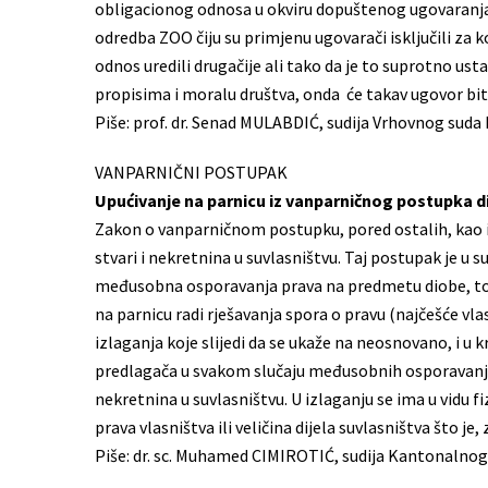
obligacionog odnosa u okviru dopuštenog ugovaranja,
odredba ZOO čiju su primjenu ugovarači isključili za 
odnos uredili drugačije ali tako da je to suprotno 
propisima i moralu društva, onda će takav ugovor bit
Piše: prof. dr. Senad MULABDIĆ, sudija Vrhovnog suda
VANPARNIČNI POSTUPAK
Upućivanje na parnicu iz vanparničnog postupka d
Zakon o vanparničnom postupku, pored ostalih, kao 
stvari i nekretnina u suvlasništvu. Taj postupak je u 
međusobna osporavanja prava na predmetu diobe, to su
na parnicu radi rješavanja spora o pravu (najčešće vlas
izlaganja koje slijedi da se ukaže na neosnovano, i u
predlagača u svakom slučaju međusobnih osporavanja 
nekretnina u suvlasništvu. U izlaganju se ima u vidu 
prava vlasništva ili veličina dijela suvlasništva što je
Piše: dr. sc. Muhamed CIMIROTIĆ, sudija Kantonalnog