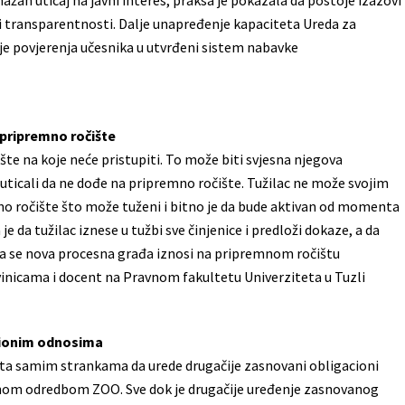
an uticaj na javni interes, praksa je pokazala da postoje izazovi
i transparentnosti. Dalje unapređenje kapaciteta Ureda za
nje povjerenja učesnika u utvrđeni sistem nabavke
 pripremno ročište
e na koje neće pristupiti. To može biti svjesna njegova
a uticali da ne dođe na pripremno ročište. Tužilac ne može svojim
mno ročište što može tuženi i bitno je da bude aktivan od momenta
da tužilac iznese u tužbi sve činjenice i predloži dokaze, a da
 da se nova procesna građa iznosi na pripremnom ročištu
Živinicama i docent na Pravnom fakultetu Univerziteta u Tuzli
cionim odnosima
ta samim strankama da urede drugačije zasnovani obligacioni
nom odredbom ZOO. Sve dok je drugačije uređenje zasnovanog