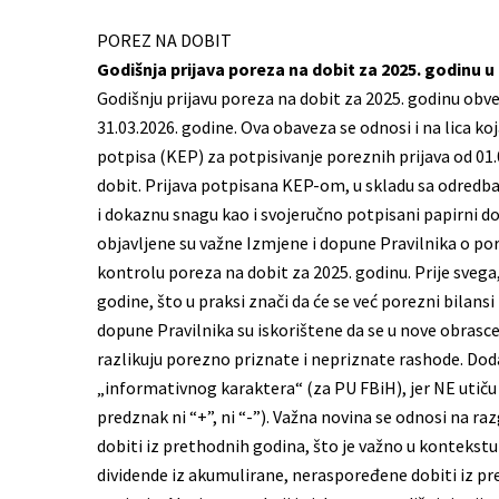
POREZ NA DOBIT
Godišnja prijava poreza na dobit za 2025. godinu u 
Godišnju prijavu poreza na dobit za 2025. godinu obve
31.03.2026. godine. Ova obaveza se odnosi i na lica k
potpisa (KEP) za potpisivanje poreznih prijava od 01.
dobit. Prijava potpisana KEP-om, u skladu sa odred
i dokaznu snagu kao i svojeručno potpisani papirni d
objavljene su važne Izmjene i dopune Pravilnika o pore
kontrolu poreza na dobit za 2025. godinu. Prije sveg
godine, što u praksi znači da će se već porezni bilan
dopune Pravilnika su iskorištene da se u nove obrasc
razlikuju porezno priznate i nepriznate rashode. Dod
„informativnog karaktera“ (za PU FBiH), jer NE utiču
predznak ni “+”, ni “-”). Važna novina se odnosi na ra
dobiti iz prethodnih godina, što je važno u kontekstu 
dividende iz akumulirane, neraspoređene dobiti iz pr