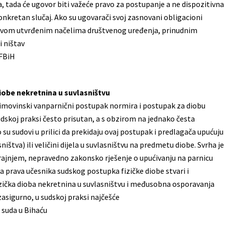
 tada će ugovor biti važeće pravo za postupanje a ne dispozitivna
konkretan slučaj. Ako su ugovarači svoj zasnovani obligacioni
ustavom utvrđenim načelima društvenog uređenja, prinudnim
i ništav
 FBiH
iobe nekretnina u suvlasništvu
imovinski vanparnični postupak normira i postupak za diobu
sudskoj praksi često prisutan, a s obzirom na jednako česta
 sudovi u prilici da prekidaju ovaj postupak i predlagača upućuju
ništva) ili veličini dijela u suvlasništvu na predmetu diobe. Svrha je
 krajnjem, nepravedno zakonsko rješenje o upućivanju na parnicu
prava učesnika sudskog postupka fizičke diobe stvari i
fizička dioba nekretnina u suvlasništvu i međusobna osporavanja
, zasigurno, u sudskoj praksi najčešće
 suda u Bihaću