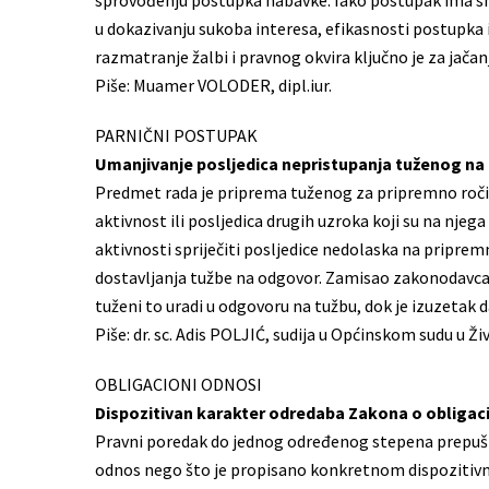
sprovođenju postupka nabavke. Iako postupak ima snaž
u dokazivanju sukoba interesa, efikasnosti postupka 
razmatranje žalbi i pravnog okvira ključno je za jača
Piše: Muamer VOLODER, dipl.iur.
PARNIČNI POSTUPAK
Umanjivanje posljedica nepristupanja tuženog na
Predmet rada je priprema tuženog za pripremno ročišt
aktivnost ili posljedica drugih uzroka koji su na njeg
aktivnosti spriječiti posljedice nedolaska na pripre
dostavljanja tužbe na odgovor. Zamisao zakonodavca je 
tuženi to uradi u odgovoru na tužbu, dok je izuzetak
Piše: dr. sc. Adis POLJIĆ, sudija u Općinskom sudu u 
OBLIGACIONI ODNOSI
Dispozitivan karakter odredaba Zakona o obliga
Pravni poredak do jednog određenog stepena prepuš
odnos nego što je propisano konkretnom dispozitiv