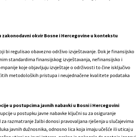
 u zakonodavni okvir Bosne i Hercegovine u kontekstu
i bi regulisao obavezno održivo izvještavanje. Dok je finansijsko
nim standardima finansijskog izvještavanja, nefinansijsko i
panije koje objavljuju izvještaje o održivosti to čine isključivo
ičitih metodoloških pristupa i neujednačene kvalitete podataka
pcije u postupcima javnih nabavki u Bosni i Hercegovini
orupcije u postupku javne nabavke ključni su za osiguranje
za razmatranje žalbi donosi pravovaljana rješenja u slučajevima
uka javnih dužnosnika, odnosno lica koja imaju učešće ili uticaj u