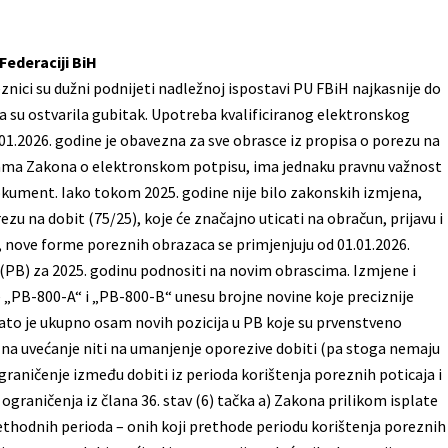
Federaciji BiH
znici su dužni podnijeti nadležnoj ispostavi PU FBiH najkasnije do
oja su ostvarila gubitak. Upotreba kvalificiranog elektronskog
01.2026. godine je obavezna za sve obrasce iz propisa o porezu na
bama Zakona o elektronskom potpisu, ima jednaku pravnu važnost
okument. Iako tokom 2025. godine nije bilo zakonskih izmjena,
zu na dobit (75/25), koje će značajno uticati na obračun, prijavu i
a, nove forme poreznih obrazaca se primjenjuju od 01.01.2026.
si (PB) za 2025. godinu podnositi na novim obrascima. Izmjene i
e „PB-800-A“ i „PB-800-B“ unesu brojne novine koje preciznije
ato je ukupno osam novih pozicija u PB koje su prvenstveno
 na uvećanje niti na umanjenje oporezive dobiti (pa stoga nemaju
zgraničenje između dobiti iz perioda korištenja poreznih poticaja i
ograničenja iz člana 36. stav (6) tačka a) Zakona prilikom isplate
ethodnih perioda – onih koji prethode periodu korištenja poreznih