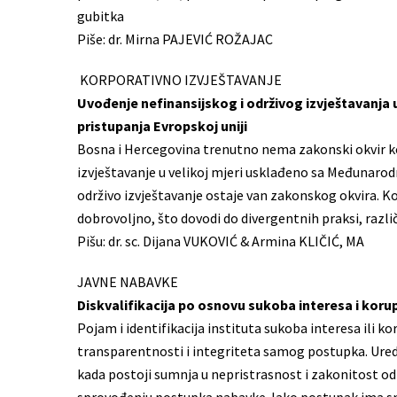
gubitka
Piše: dr. Mirna PAJEVIĆ ROŽAJAC
KORPORATIVNO IZVJEŠTAVANJE
Uvođenje nefinansijskog i održivog izvještavanja
pristupanja Evropskoj uniji
Bosna i Hercegovina trenutno nema zakonski okvir koj
izvještavanje u velikoj mjeri usklađeno sa Međunarod
održivo izvještavanje ostaje van zakonskog okvira. Kom
dobrovoljno, što dovodi do divergentnih praksi, razl
Pišu: dr. sc. Dijana VUKOVIĆ & Armina KLIČIĆ, MA
JAVNE NABAVKE
Diskvalifikacija po osnovu sukoba interesa i koru
Pojam i identifikacija instituta sukoba interesa ili k
transparentnosti i integriteta samog postupka. Ured 
kada postoji sumnja u nepristrasnost i zakonitost odl