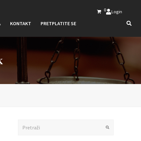
0
Login
A
KONTAKT
PRETPLATITE SE
K
Search
Submit