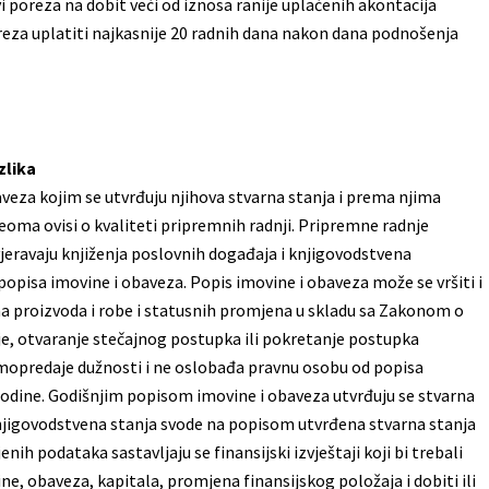
avi poreza na dobit veći od iznosa ranije uplaćenih akontacija
oreza uplatiti najkasnije 20 radnih dana nakon dana podnošenja
zlika
aveza kojim se utvrđuju njihova stvarna stanja i prema njima
eoma ovisi o kvaliteti pripremnih radnji. Pripremne radnje
jeravaju knjiženja poslovnih događaja i knjigovodstvena
opisa imovine i obaveza. Popis imovine i obaveza može se vršiti i
a proizvoda i robe i statusnih promjena u skladu sa Zakonom o
enje, otvaranje stečajnog postupka ili pokretanje postupka
rimopredaje dužnosti i ne oslobađa pravnu osobu od popisa
godine. Godišnjim popisom imovine i obaveza utvrđuju se stvarna
knjigovodstvena stanja svode na popisom utvrđena stvarna stanja
nih podataka sastavljaju se finansijski izvještaji koji bi trebali
ine, obaveza, kapitala, promjena finansijskog položaja i dobiti ili