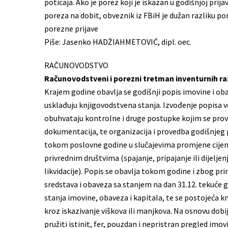
poticaja. Ako je porez koji je iskazan u godišnjoj prij
poreza na dobit, obveznik iz FBiH je dužan razliku p
porezne prijave
Piše: Jasenko HADŽIAHMETOVIĆ, dipl. oec.
RAČUNOVODSTVO
Računovodstveni i porezni tretman inventurnih ra
Krajem godine obavlja se godišnji popis imovine i ob
usklađuju knjigovodstvena stanja. Izvođenje popisa v
obuhvataju kontrolne i druge postupke kojim se prov
dokumentacija, te organizacija i provedba godišnjeg p
tokom poslovne godine u slučajevima promjene cijen
privrednim društvima (spajanje, pripajanje ili dijelj
likvidacije). Popis se obavlja tokom godine i zbog p
sredstava i obaveza sa stanjem na dan 31.12. tekuće 
stanja imovine, obaveza i kapitala, te se postojeća 
kroz iskazivanje viškova ili manjkova. Na osnovu dobije
pružiti istinit, fer, pouzdan i nepristran pregled imov