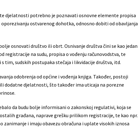
ste djelatnosti potrebno je poznavati osnovne elemente propisa
i i oporezivanju ostvarenog dohotka, odnosno dobiti od obavljanja
bolje osnovati društvo ili obrt. Osnivanje društva čini se kao jedan
i od registracije na sudu, propisa o vođenju računovodstva, te
 tim, sudskih postupaka stečaja i likvidacije društva, itd.
avanja odobrenja od općine i vođenja knjiga. Također, postoji
i dodatne djelatnosti, što također ima uticaja na porezne
rinose.
trebalo da budu bolje informisani o zakonskoj regulativi, koja se
ostalih građana, naprave grešku prilikom registracije, te kao npr.
o zanimanje i imaju obavezu obračuna i uplate visokih iznosa