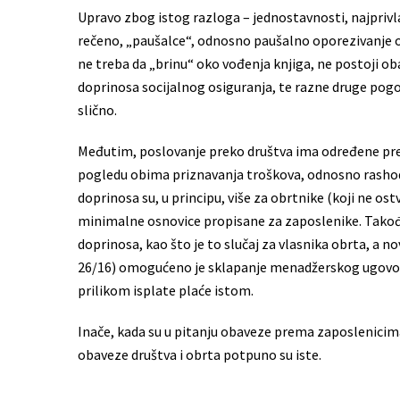
Upravo zbog istog razloga – jednostavnosti, najprivla
rečeno, „paušalce“, odnosno paušalno oporezivanje 
ne treba da „brinu“ oko vođenja knjiga, ne postoji obav
doprinosa socijalnog osiguranja, te razne druge pog
slično.
Međutim, poslovanje preko društva ima određene pred
pogledu obima priznavanja troškova, odnosno rashoda
doprinosa su, u principu, više za obrtnike (koji ne o
minimalne osnovice propisane za zaposlenike. Takođe
doprinosa, kao što je to slučaj za vlasnika obrta, a 
26/16) omogućeno je sklapanje menadžerskog ugovor
prilikom isplate plaće istom.
Inače, kada su u pitanju obaveze prema zaposlenicima,
obaveze društva i obrta potpuno su iste.