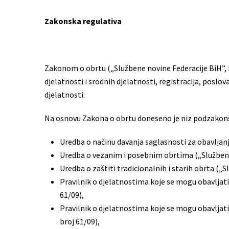
Zakonska regulativa
Zakonom o obrtu („Službene novine Federacije BiH”, br
djelatnosti i srodnih djelatnosti, registracija, poslo
djelatnosti.
Na osnovu Zakona o obrtu doneseno je niz podzakonsk
Uredba o načinu davanja saglasnosti za obavljanj
Uredba o vezanim i posebnim obrtima („Službene n
Uredba o zaštiti tradicionalnih i starih obrta
(„Sl
Pravilnik o djelatnostima koje se mogu obavljat
61/09),
Pravilnik o djelatnostima koje se mogu obavljat
broj 61/09),