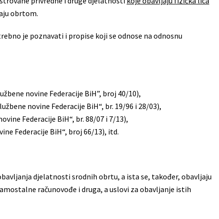
istrovane privredne i druge djelatnosti
koje obavljaju fizička lica
raju obrtom.
otrebno je poznavati i propise koji se odnose na odnosnu
lužbene novine Federacije BiH”, broj 40/10),
užbene novine Federacije BiH“, br. 19/96 i 28/03),
vine Federacije BiH“, br. 88/07 i 7/13),
ne Federacije BiH“, broj 66/13), itd.
avljanja djelatnosti srodnih obrtu, a ista se, također, obavljaju
samostalne računovođe i druga, a uslovi za obavljanje istih