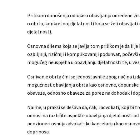
Prilikom donošenja odluke o obavljanju određene vr
o obrtu, konkretnoj djelatnosti koja se želi obavljat
djelatnosti.
Osnovna dilema koja se javlja tom prilikom je da li je 
ozbiljniji, rizičniji i komplikovaniji poduhvat, počevš
mogućeg neuspjeha u obavljanju djelatnosti te, u vezi s
Osnivanje obrta čini se jednostavnije zbog načina izd
mogućnost obavljanja obrta kao osnovne, dopunske il
obaveze, odnosno obaveze za porez na dohodak i dop
Naime, u praksi se dešava da, čak, i advokati, koji bi 
odnosi na različite aspekte obavljanja djelatnosti od 
penzioneri osnuju advokatsku kancelariju kao osnovn
doprinosa.