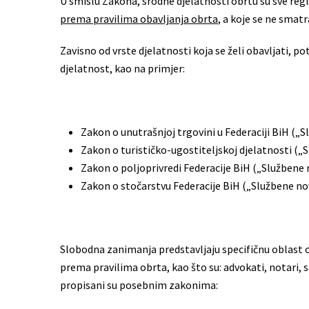
U smislu Zakona, srodne djelatnosti obrtu su sve reg
prema pravilima obavljanja obrta
, a koje se ne smat
Zavisno od vrste djelatnosti koja se želi obavljati, p
djelatnost, kao na primjer:
Zakon o unutrašnjoj trgovini u Federaciji BiH („S
Zakon o turističko-ugostiteljskoj djelatnosti („Sl
Zakon o poljoprivredi Federacije BiH („Službene no
Zakon o stočarstvu Federacije BiH („Službene novi
Slobodna zanimanja predstavljaju specifičnu oblast ob
prema pravilima obrta, kao što su: advokati, notari, 
propisani su posebnim zakonima: