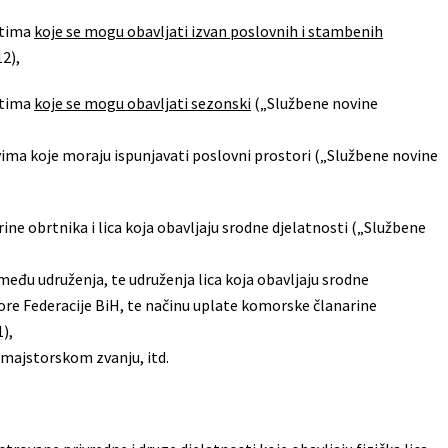
stima
koje se mogu obavljati izvan poslovnih i stambenih
12),
stima
koje se mogu obavljati sezonski
(„Službene novine
ima koje moraju ispunjavati poslovni prostori („Službene novine
arine obrtnika i lica koja obavljaju srodne djelatnosti („Službene
među udruženja, te udruženja lica koja obavljaju srodne
ore Federacije BiH, te načinu uplate komorske članarine
1),
o majstorskom zvanju, itd.