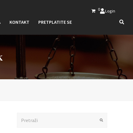
0
Login
A
KONTAKT
PRETPLATITE SE
K
Search
Submit