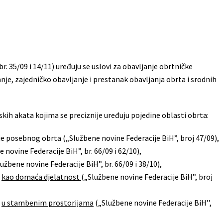
. 35/09 i 14/11) uređuju se uslovi za obavljanje obrtničke
vanje, zajedničko obavljanje i prestanak obavljanja obrta i srodnih
ih akata kojima se preciznije uređuju pojedine oblasti obrta:
e posebnog obrta („Službene novine Federacije BiH”, broj 47/09),
ovine Federacije BiH”, br. 66/09 i 62/10),
užbene novine Federacije BiH”, br. 66/09 i 38/10),
i
kao domaća djelatnost
(„Službene novine Federacije BiH”, broj
i
u stambenim prostorijama
(„Službene novine Federacije BiH’’,