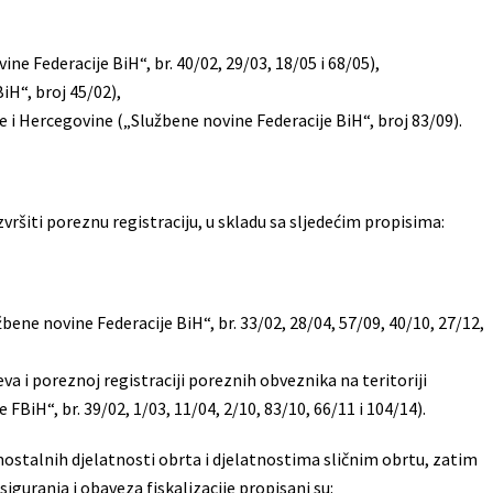
ne Federacije BiH“, br. 40/02, 29/03, 18/05 i 68/05),
H“, broj 45/02),
ne i Hercegovine („Službene novine Federacije BiH“, broj 83/09).
ršiti poreznu registraciju, u skladu sa sljedećim propisima:
ene novine Federacije BiH“, br. 33/02, 28/04, 57/09, 40/10, 27/12,
va i poreznoj registraciji poreznih obveznika na teritoriji
BiH“, br. 39/02, 1/03, 11/04, 2/10, 83/10, 66/11 i 104/14).
ostalnih djelatnosti obrta i djelatnostima sličnim obrtu, zatim
guranja i obaveza fiskalizacije propisani su: