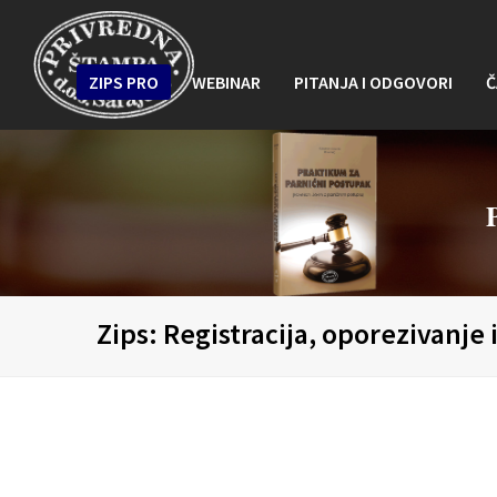
ZIPS PRO
WEBINAR
PITANJA I ODGOVORI
Č
Zips: Registracija, oporezivanje i