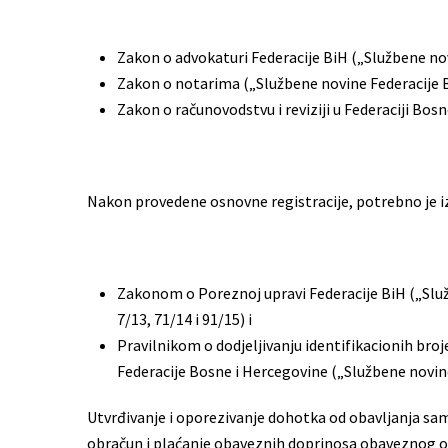
Zakon o advokaturi Federacije BiH („Službene novi
Zakon o notarima („Službene novine Federacije Bi
Zakon o računovodstvu i reviziji u Federaciji Bos
Nakon provedene osnovne registracije, potrebno je izv
Zakonom o Poreznoj upravi Federacije BiH („Služb
7/13, 71/14 i 91/15) i
Pravilnikom o dodjeljivanju identifikacionih broje
Federacije Bosne i Hercegovine („Službene novine F
Utvrđivanje i oporezivanje dohotka od obavljanja sam
obračun i plaćanje obaveznih doprinosa obaveznog osi