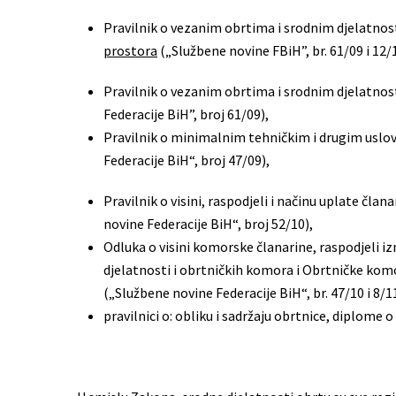
Pravilnik o vezanim obrtima i srodnim djelatno
prostora
(„Službene novine FBiH”, br. 61/09 i 12/
Pravilnik o vezanim obrtima i srodnim djelatno
Federacije BiH”, broj 61/09),
Pravilnik o minimalnim tehničkim i drugim uslov
Federacije BiH“, broj 47/09),
Pravilnik o visini, raspodjeli i načinu uplate član
novine Federacije BiH“, broj 52/10),
Odluka o visini komorske članarine, raspodjeli iz
djelatnosti i obrtničkih komora i Obrtničke kom
(„Službene novine Federacije BiH“, br. 47/10 i 8/1
pravilnici o: obliku i sadržaju obrtnice, diplome 