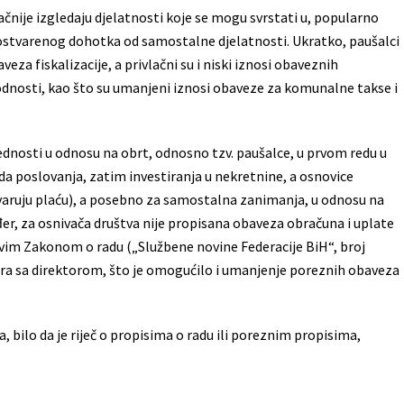
čnije izgledaju djelatnosti koje se mogu svrstati u, popularno
ostvarenog dohotka od samostalne djelatnosti. Ukratko, paušalci
eza fiskalizacije, a privlačni su i niski iznosi obaveznih
odnosti, kao što su umanjeni iznosi obaveze za komunalne takse i
nosti u odnosu na obrt, odnosno tzv. paušalce, u prvom redu u
 poslovanja, zatim investiranja u nekretnine, a osnovice
stvaruju plaću), a posebno za samostalna zanimanja, u odnosu na
r, za osnivača društva nije propisana obaveza obračuna i uplate
novim Zakonom o radu („Službene novine Federacije BiH“, broj
a sa direktorom, što je omogućilo i umanjenje poreznih obaveza
 bilo da je riječ o propisima o radu ili poreznim propisima,