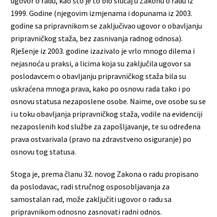
ugovor o radu, kao što je to bio slučaj u Zakonu o radu iz
1999. Godine (njegovim izmjenama i dopunama iz 2003.
godine sa pripravnikom se zaključivao ugovor o obavljanju
pripravničkog staža, bez zasnivanja radnog odnosa).
Rješenje iz 2003. godine izazivalo je vrlo mnogo dilema i
nejasnoća u praksi, a licima koja su zaključila ugovor sa
poslodavcem o obavljanju pripravničkog staža bila su
uskraćena mnoga prava, kako po osnovu rada tako i po
osnovu statusa nezaposlene osobe. Naime, ove osobe su se
i u toku obavljanja pripravničkog staža, vodile na evidenciji
nezaposlenih kod službe za zapošljavanje, te su određena
prava ostvarivala (pravo na zdravstveno osiguranje) po
osnovu tog statusa.
Stoga je, prema članu 32. novog Zakona o radu propisano
da poslodavac, radi stručnog osposobljavanja za
samostalan rad, može zaključiti ugovor o radu sa
pripravnikom odnosno zasnovati radni odnos.