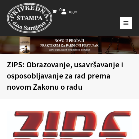
0
Login
NOVO U PRODAJI
PRAKTIKUM ZA PARNIČNI POSTUPAK
- Novelirani Zakon o parničnom postupku -
ZIPS: Obrazovanje, usavršavanje i
osposobljavanje za rad prema
novom Zakonu o radu