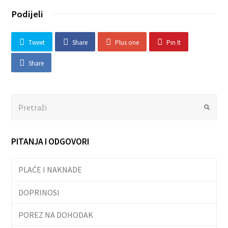
Podijeli
Tweet
Share
Plus one
Pin It
Share
Search
Submit
PITANJA I ODGOVORI
PLAĆE I NAKNADE
DOPRINOSI
POREZ NA DOHODAK