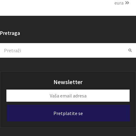
eura
Pretraga
Search
Su
Newsletter
Vaša
email
adresa
Pretplatite se