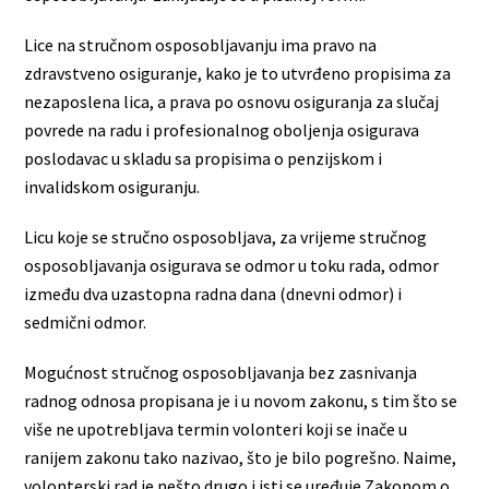
Lice na stručnom osposobljavanju ima pravo na
zdravstveno osiguranje, kako je to utvrđeno propisima za
nezaposlena lica, a prava po osnovu osiguranja za slučaj
povrede na radu i profesionalnog oboljenja osigurava
poslodavac u skladu sa propisima o penzijskom i
invalidskom osiguranju.
Licu koje se stručno osposobljava, za vrijeme stručnog
osposobljavanja osigurava se odmor u toku rada, odmor
između dva uzastopna radna dana (dnevni odmor) i
sedmični odmor.
Mogućnost stručnog osposobljavanja bez zasnivanja
radnog odnosa propisana je i u novom zakonu, s tim što se
više ne upotrebljava termin volonteri koji se inače u
ranijem zakonu tako nazivao, što je bilo pogrešno. Naime,
volonterski rad je nešto drugo i isti se uređuje Zakonom o