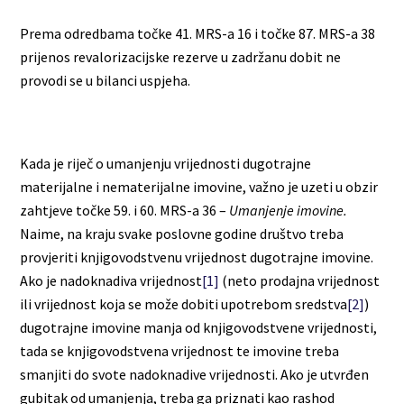
Prema odredbama točke 41. MRS-a 16 i točke 87. MRS-a 38
prijenos revalorizacijske rezerve u zadržanu dobit ne
provodi se u bilanci uspjeha.
Kada je riječ o umanjenju vrijednosti dugotrajne
materijalne i nematerijalne imovine, važno je uzeti u obzir
zahtjeve točke 59. i 60. MRS-a 36 –
Umanjenje imovine.
Naime, na kraju svake poslovne godine društvo treba
provjeriti knjigovodstvenu vrijednost dugotrajne imovine.
Ako je nadoknadiva vrijednost
[1]
(neto prodajna vrijednost
ili vrijednost koja se može dobiti upotrebom sredstva
[2]
)
dugotrajne imovine manja od knjigovodstvene vrijednosti,
tada se knjigovodstvena vrijednost te imovine treba
smanjiti do svote nadoknadive vrijednosti. Ako je utvrđen
gubitak od umanjenja, treba ga priznati kao rashod