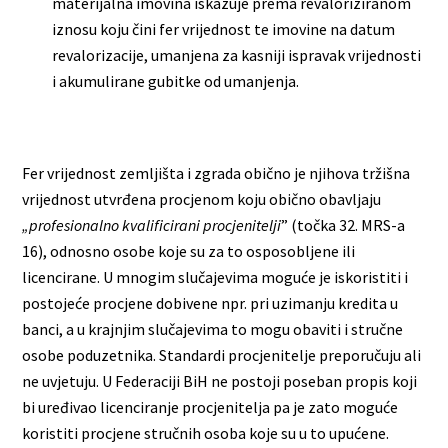
materijalna imovina iskazuje prema revaloriziranom
iznosu koju čini fer vrijednost te imovine na datum
revalorizacije, umanjena za kasniji ispravak vrijednosti
i akumulirane gubitke od umanjenja.
Fer vrijednost zemljišta i zgrada obično je njihova tržišna
vrijednost utvrđena procjenom koju obično obavljaju
„profesionalno kvalificirani procjenitelji
” (točka 32. MRS-a
16), odnosno osobe koje su za to osposobljene ili
licencirane. U mnogim slučajevima moguće je iskoristiti i
postojeće procjene dobivene npr. pri uzimanju kredita u
banci, a u krajnjim slučajevima to mogu obaviti i stručne
osobe poduzetnika. Standardi procjenitelje preporučuju ali
ne uvjetuju. U Federaciji BiH ne postoji poseban propis koji
bi uređivao licenciranje procjenitelja pa je zato moguće
koristiti procjene stručnih osoba koje su u to upućene.