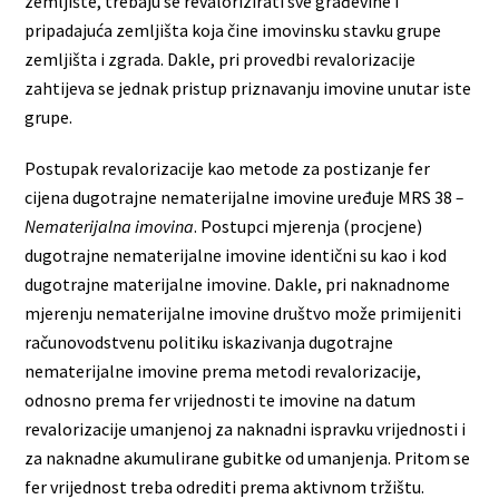
zemljište, trebaju se revalorizirati sve građevine i
pripadajuća zemljišta koja čine imovinsku stavku grupe
zemljišta i zgrada. Dakle, pri provedbi revalorizacije
zahtijeva se jednak pristup priznavanju imovine unutar iste
grupe.
Postupak revalorizacije kao metode za postizanje fer
cijena dugotrajne nematerijalne imovine uređuje MRS 38
–
Nematerijalna imovina
. Postupci mjerenja (procjene)
dugotrajne nematerijalne imovine identični su kao i kod
dugotrajne materijalne imovine. Dakle, pri naknadnome
mjerenju nematerijalne imovine društvo može primijeniti
računovodstvenu politiku iskazivanja dugotrajne
nematerijalne imovine prema metodi revalorizacije,
odnosno prema fer vrijednosti te imovine na datum
revalorizacije umanjenoj za naknadni ispravku vrijednosti i
za naknadne akumulirane gubitke od umanjenja. Pritom se
fer vrijednost treba odrediti prema aktivnom tržištu.