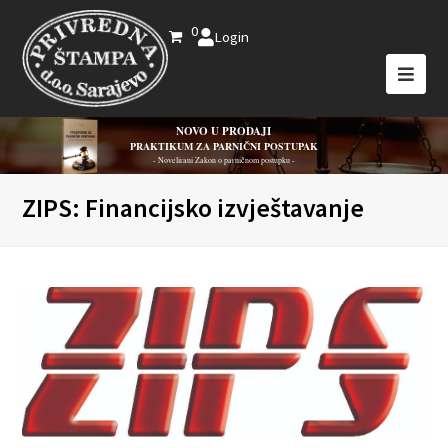
0
Login
NOVO U PRODAJI
PRAKTIKUM ZA PARNIČNI POSTUPAK
- Novelirani Zakon o parničnom postupku -
ZIPS: Financijsko izvještavanje