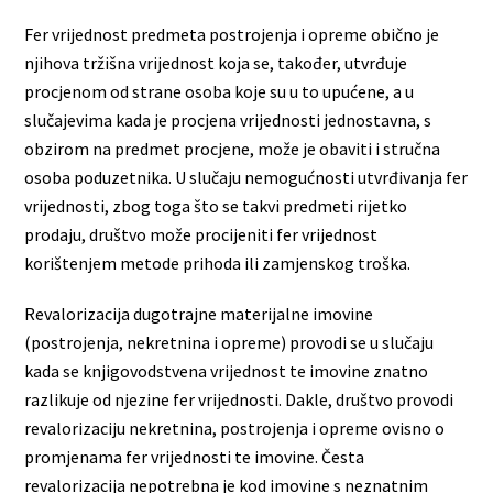
Fer vrijednost predmeta postrojenja i opreme obično je
njihova tržišna vrijednost koja se, također, utvrđuje
procjenom od strane osoba koje su u to upućene, a u
slučajevima kada je procjena vrijednosti jednostavna, s
obzirom na predmet procjene, može je obaviti i stručna
osoba poduzetnika. U slučaju nemogućnosti utvrđivanja fer
vrijednosti, zbog toga što se takvi predmeti rijetko
prodaju, društvo može procijeniti fer vrijednost
korištenjem metode prihoda ili zamjenskog troška.
Revalorizacija dugotrajne materijalne imovine
(postrojenja, nekretnina i opreme) provodi se u slučaju
kada se knjigovodstvena vrijednost te imovine znatno
razlikuje od njezine fer vrijednosti. Dakle, društvo provodi
revalorizaciju nekretnina, postrojenja i opreme ovisno o
promjenama fer vrijednosti te imovine. Česta
revalorizacija nepotrebna je kod imovine s neznatnim