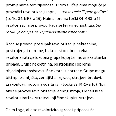
promjenama fer vrijednosti. U tim slučajevima moguće je
provoditi revalorizaciju npr.
„….svake treće ili pete godine“
(točka 34. MRS-a 16). Naime, prema točki 34. MRS-a 16,
revalorizacija se provodi kada se fer vrijednost „
znatno
razlikuje od njezine knjigovodstvene vrijednosti”.
Kada se provodi postupak revalorizacije nekretnina,
postrojenja i opreme, tada se istodobno treba
revalorizirati cjelokupna grupa kojoj ta imovinska stavka
pripada. Grupa nekretnina, postrojenja i opreme
objedinjava sredstva slične vrste i upotrebe. Grupe mogu
biti npr. zemljišta, zemljišta i zgrade, strojevi, brodovi,
zrakoplovi, motorna vozila i sl. (točka 37. MRS-a 16). Npr.
ako se provodi revalorizacija jednog stroja, trebali bi se
revalorizirati svi strojevi koji čine skupinu strojeva.
Osim toga, ako se revalorizira zgrada i pripadajuće