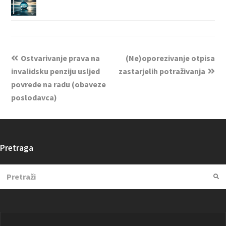
Ostvarivanje prava na
(Ne)oporezivanje otpisa
invalidsku penziju usljed
zastarjelih potraživanja
povrede na radu (obaveze
poslodavca)
Pretraga
Search
Su