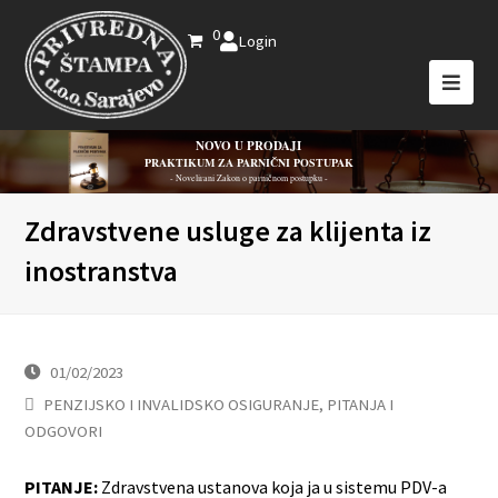
0
Login
NOVO U PRODAJI
PRAKTIKUM ZA PARNIČNI POSTUPAK
- Novelirani Zakon o parničnom postupku -
Zdravstvene usluge za klijenta iz
inostranstva
01/02/2023
PENZIJSKO I INVALIDSKO OSIGURANJE
,
PITANJA I
ODGOVORI
PITANJE:
Zdravstvena ustanova koja ja u sistemu PDV-a