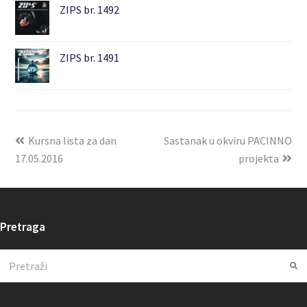
ZIPS br. 1492
ZIPS br. 1491
Kursna lista za dan
Sastanak u okviru PACINNO
17.05.2016
projekta
Pretraga
Search
Su