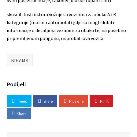
Svim posjetiocima je, također, bio dostupan i tim i
skusnih Instruktora vožnje sa vozilima za obuku A i B
kategorije (motor i automobil) gdje su mogli dobiti
informacije o detaljima vezanim za obuku te, na posebno
pripremljenom poligonu, i isprobali ova vozila
BIHAMK
Podijeli
Tweet
Share
Plus one
Pin It
Share
Search