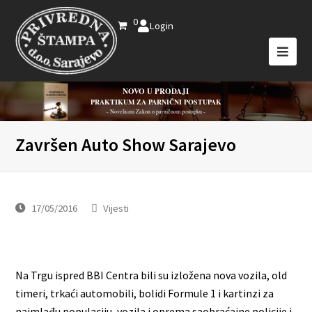
0
Login
NOVO U PRODAJI
PRAKTIKUM ZA PARNIČNI POSTUPAK
- Novelirani Zakon o parničnom postupku -
Završen Auto Show Sarajevo
17/05/2016
Vijesti
Na Trgu ispred BBI Centra bili su izložena nova vozila, old
timeri, trkaći automobili, bolidi Formule 1 i kartinzi za
najmlađu populaciju, vozila i oprema saobraćajne policije i