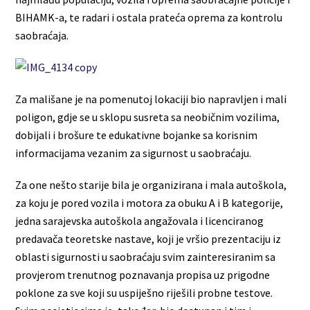
BIHAMK-a, te radari i ostala prateća oprema za kontrolu
saobraćaja.
Za mališane je na pomenutoj lokaciji bio napravljen i mali
poligon, gdje se u sklopu susreta sa neobičnim vozilima,
dobijali i brošure te edukativne bojanke sa korisnim
informacijama vezanim za sigurnost u saobraćaju.
Za one nešto starije bila je organizirana i mala autoškola,
za koju je pored vozila i motora za obuku A i B kategorije,
jedna sarajevska autoškola angažovala i licenciranog
predavača teoretske nastave, koji je vršio prezentaciju iz
oblasti sigurnosti u saobraćaju svim zainteresiranim sa
provjerom trenutnog poznavanja propisa uz prigodne
poklone za sve koji su uspiješno riješili probne testove.