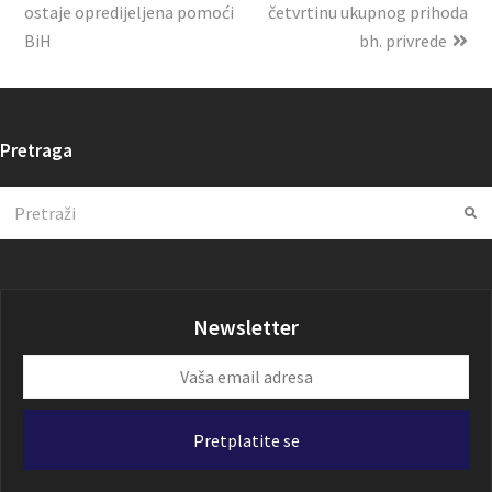
ostaje opredijeljena pomoći
četvrtinu ukupnog prihoda
BiH
bh. privrede
Pretraga
Search
Su
Newsletter
Vaša
email
adresa
Pretplatite se