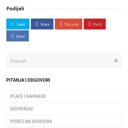
Podijeli
Tweet
Share
Plus one
Pin It
Share
Search
Submit
PITANJA I ODGOVORI
PLAĆE I NAKNADE
DOPRINOSI
POREZ NA DOHODAK