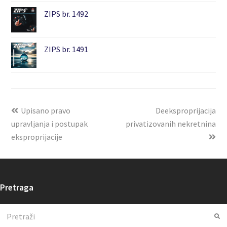
ZIPS br. 1492
ZIPS br. 1491
Upisano pravo
Deeksproprijacija
upravljanja i postupak
privatizovanih nekretnina
eksproprijacije
Pretraga
Search
Su