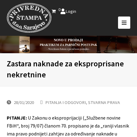
0
Login
NOVO U PRODAJI
PRAKTIKUM ZA PARNIČNI POSTUPAK
- Novelirani Zakon o parničnom postupku -
Zastara naknade za eksproprisane
nekretnine
28/01/2020
PITANJA I ODGOVORI
,
STVARNA PRAVA
PITANJE:
U Zakonu o eksproprijaciji („Službene novine
FBiH“, broj 79/07) članom 70. propisano je da „raniji vlasnik
ima pravo podnijeti zahtjev za određivanje naknade u