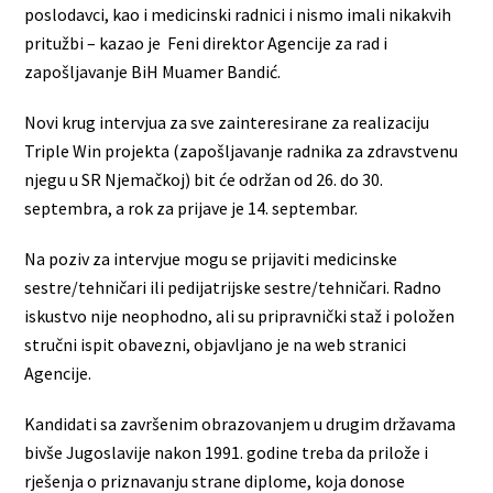
poslodavci, kao i medicinski radnici i nismo imali nikakvih
pritužbi – kazao je Feni direktor Agencije za rad i
zapošljavanje BiH Muamer Bandić.
Novi krug intervjua za sve zainteresirane za realizaciju
Triple Win projekta (zapošljavanje radnika za zdravstvenu
njegu u SR Njemačkoj) bit će održan od 26. do 30.
septembra, a rok za prijave je 14. septembar.
Na poziv za intervjue mogu se prijaviti medicinske
sestre/tehničari ili pedijatrijske sestre/tehničari. Radno
iskustvo nije neophodno, ali su pripravnički staž i položen
stručni ispit obavezni, objavljano je na web stranici
Agencije.
Kandidati sa završenim obrazovanjem u drugim državama
bivše Jugoslavije nakon 1991. godine treba da prilože i
rješenja o priznavanju strane diplome, koja donose