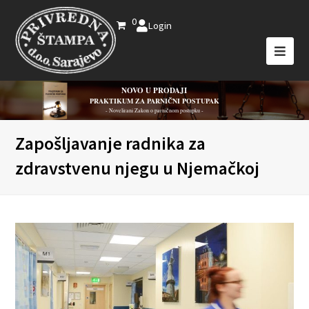
0
Login
NOVO U PRODAJI
PRAKTIKUM ZA PARNIČNI POSTUPAK
- Novelirani Zakon o parničnom postupku -
Zapošljavanje radnika za
zdravstvenu njegu u Njemačkoj