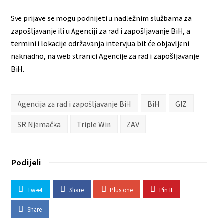
Sve prijave se mogu podnijeti u nadležnim službama za
zapošljavanje ili u Agenciji za rad i zapošljavanje BiH, a
termini i lokacije održavanja intervjua bit će objavljeni
naknadno, na web stranici Agencije za rad i zapošljavanje
BiH.
Agencija za rad i zapošljavanje BiH
BiH
GIZ
SR Njemačka
Triple Win
ZAV
Podijeli
Tweet
Share
Plus one
Pin It
Share