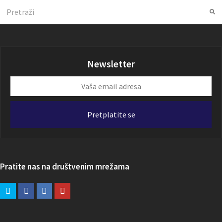
Search
Su
Newsletter
Vaša
email
adresa
Pretplatite se
Pratite nas na društvenim mrežama