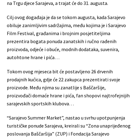
na Trgu djece Sarajeva, a trajat će do 31. augusta.
Cilj ovog događaja je da se tokom augusta, kada Sarajevo
obiluje zanimljivim sadržajima, među kojima je i Sarajevo
Film Festival, građanima i brojnim posjetiteljima
prezentira bogata ponuda zanatskih i ručno rađenih
proizvoda, odjeće i obuće, modnih dodataka, suvenira,
autohtone hrane i pića…
Tokom ovog mjeseca bit će postavljeno 26 drvenih
prodajnih kućica, gdje će 22 zakupca prezentirati svoje
proizvode. Među njima su zanatlije s Baščaršije,
proizvođači domaće hrane i pića, fan shopovi najtrofejnijih
sarajevskih sportskih klubova…
“Sarajevo Summer Market”, nastao u svrhu upotpunjenja
turističke ponude Sarajeva, kreirali su “Zona unaprijeđenog
poslovanja Baščaršija” (ZUP) i Fondacija Sarajevo