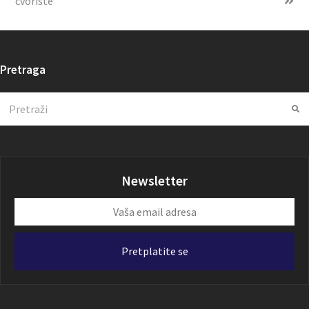
čvorište
Pretraga
Search
Su
Newsletter
Vaša
email
adresa
Pretplatite se