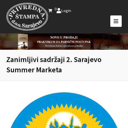
0
Login
NOVO U PRODAJI
PRAKTIKUM ZA PARNIČNI POSTUPAK
- Novelirani Zakon o parničnom postupku -
Zanimljivi sadržaji 2. Sarajevo
Summer Marketa