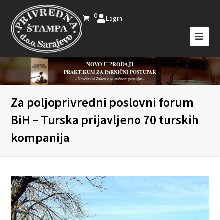
0
Login
NOVO U PRODAJI
PRAKTIKUM ZA PARNIČNI POSTUPAK
- Novelirani Zakon o parničnom postupku -
Za poljoprivredni poslovni forum
BiH – Turska prijavljeno 70 turskih
kompanija