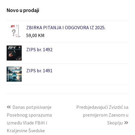
Novo u prodaji
ZBIRKA PITANJA I ODGOVORA IZ 2025.
59,00
KM
ZIPS br. 1492
ZIPS br. 1491
Danas potpisivanje
Predsjedavajući Zvizdić sa
Posebnog sporazuma
premijerom Zaevom u
između Vlade FBiH i
Skoplju
Kraljevine Švedske