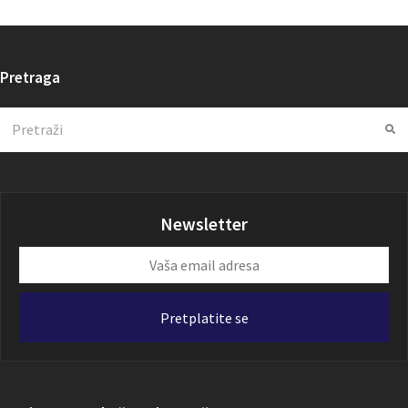
Pretraga
Search
Su
Newsletter
Vaša
email
adresa
Pretplatite se