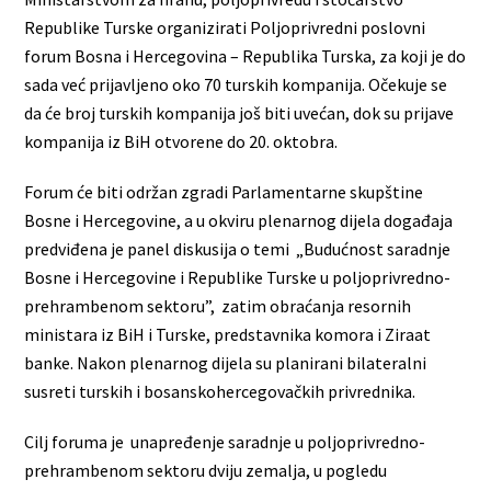
Republike Turske organizirati Poljoprivredni poslovni
forum Bosna i Hercegovina – Republika Turska, za koji je do
sada već prijavljeno oko 70 turskih kompanija. Očekuje se
da će broj turskih kompanija još biti uvećan, dok su prijave
kompanija iz BiH otvorene do 20. oktobra.
Forum će biti održan zgradi Parlamentarne skupštine
Bosne i Hercegovine, a u okviru plenarnog dijela događaja
predviđena je panel diskusija o temi „Budućnost saradnje
Bosne i Hercegovine i Republike Turske u poljoprivredno-
prehrambenom sektoru”, zatim obraćanja resornih
ministara iz BiH i Turske, predstavnika komora i Ziraat
banke. Nakon plenarnog dijela su planirani bilateralni
susreti turskih i bosanskohercegovačkih privrednika.
Cilj foruma je unapređenje saradnje u poljoprivredno-
prehrambenom sektoru dviju zemalja, u pogledu