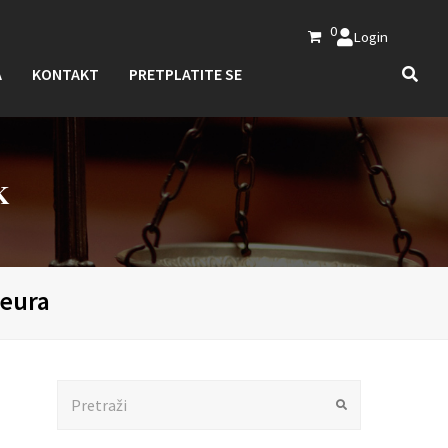
0
Login
A
KONTAKT
PRETPLATITE SE
K
 eura
Search
Submit