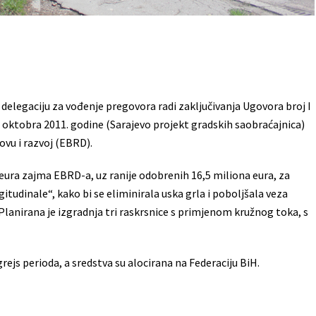
lo delegaciju za vođenje pregovora radi zaključivanja Ugovora broj I
 oktobra 2011. godine (Sarajevo projekt gradskih saobraćajnica)
vu i razvoj (EBRD).
 eura zajma EBRD-a, uz ranije odobrenih 16,5 miliona eura, za
itudinale“, kako bi se eliminirala uska grla i poboljšala veza
Planirana je izgradnja tri raskrsnice s primjenom kružnog toka, s
grejs perioda, a sredstva su alocirana na Federaciju BiH.