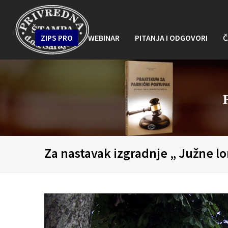
ZIPS PRO
WEBINAR
PITANJA I ODGOVORI
Č
Za nastavak izgradnje „ Južne lo