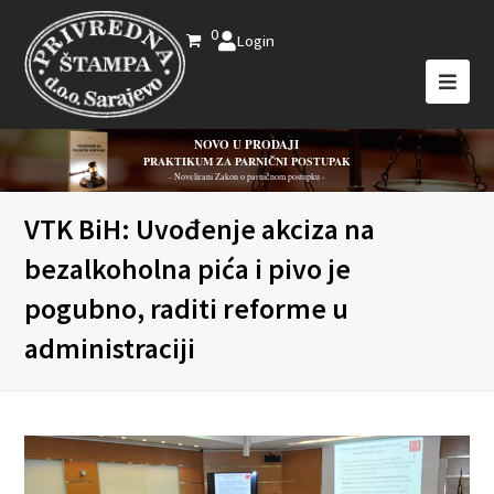
0
Login
NOVO U PRODAJI
PRAKTIKUM ZA PARNIČNI POSTUPAK
- Novelirani Zakon o parničnom postupku -
VTK BiH: Uvođenje akciza na
bezalkoholna pića i pivo je
pogubno, raditi reforme u
administraciji