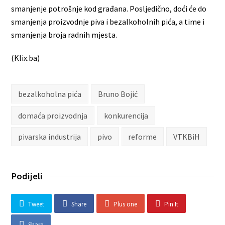
smanjenje potrošnje kod građana. Posljedično, doći će do
smanjenja proizvodnje piva i bezalkoholnih pića, a time i
smanjenja broja radnih mjesta.
(Klix.ba)
bezalkoholna pića
Bruno Bojić
domaća proizvodnja
konkurencija
pivarska industrija
pivo
reforme
VTKBiH
Podijeli
Tweet
Share
Plus one
Pin It
Share