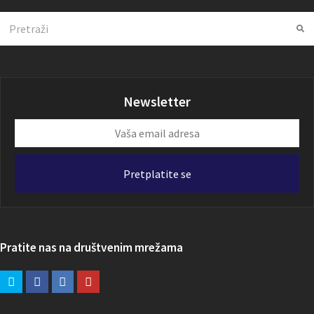
Search
Su
Newsletter
Vaša
email
adresa
Pretplatite se
Pratite nas na društvenim mrežama