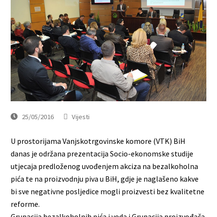
25/05/2016
Vijesti
U prostorijama Vanjskotrgovinske komore (VTK) BiH
danas je održana prezentacija Socio-ekonomske studije
utjecaja predloženog uvođenjem akciza na bezalkoholna
pića te na proizvodnju piva u BiH, gdje je naglašeno kakve
bi sve negativne posljedice mogli proizvesti bez kvalitetne
reforme.
Grupacija bezalkoholnih pića i voda i Grupacija proizvođača