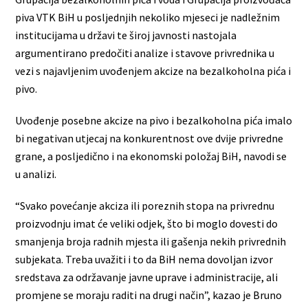
piva VTK BiH u posljednjih nekoliko mjeseci je nadležnim
institucijama u državi te široj javnosti nastojala
argumentirano predočiti analize i stavove privrednika u
vezi s najavljenim uvođenjem akcize na bezalkoholna pića i
pivo.
Uvođenje posebne akcize na pivo i bezalkoholna pića imalo
bi negativan utjecaj na konkurentnost ove dvije privredne
grane, a posljedično i na ekonomski položaj BiH, navodi se
u analizi.
“Svako povećanje akciza ili poreznih stopa na privrednu
proizvodnju imat će veliki odjek, što bi moglo dovesti do
smanjenja broja radnih mjesta ili gašenja nekih privrednih
subjekata. Treba uvažiti i to da BiH nema dovoljan izvor
sredstava za održavanje javne uprave i administracije, ali
promjene se moraju raditi na drugi način”, kazao je Bruno