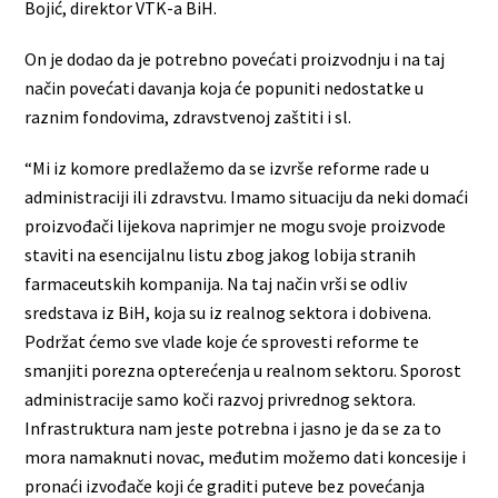
Bojić, direktor VTK-a BiH.
On je dodao da je potrebno povećati proizvodnju i na taj
način povećati davanja koja će popuniti nedostatke u
raznim fondovima, zdravstvenoj zaštiti i sl.
“Mi iz komore predlažemo da se izvrše reforme rade u
administraciji ili zdravstvu. Imamo situaciju da neki domaći
proizvođači lijekova naprimjer ne mogu svoje proizvode
staviti na esencijalnu listu zbog jakog lobija stranih
farmaceutskih kompanija. Na taj način vrši se odliv
sredstava iz BiH, koja su iz realnog sektora i dobivena.
Podržat ćemo sve vlade koje će sprovesti reforme te
smanjiti porezna opterećenja u realnom sektoru. Sporost
administracije samo koči razvoj privrednog sektora.
Infrastruktura nam jeste potrebna i jasno je da se za to
mora namaknuti novac, međutim možemo dati koncesije i
pronaći izvođače koji će graditi puteve bez povećanja