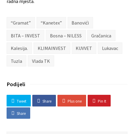
radna mjesta.
“Gramat”
“Kanetex”
Banovići
BITA – INVEST
Bosna – NILESS
Gračanica
Kalesija.
KLIMAINVEST
KUVVET
Lukavac
Tuzla
Vlada TK
Podijeli
Tweet
Share
Plus one
Pin It
Share