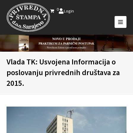
0
Login
NOVO U PRODAJI
PRAKTIKUM ZA PARNIČNI POSTUPAK
- Novelirani Zakon o parničnom postupku -
Vlada TK: Usvojena Informacija o
poslovanju privrednih društava za
2015.