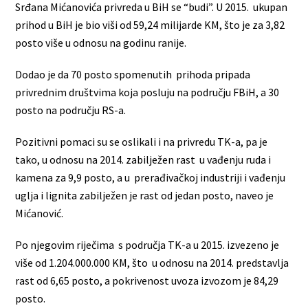
Srđana Mićanovića privreda u BiH se “budi”. U 2015. ukupan
prihod u BiH je bio viši od 59,24 milijarde KM, što je za 3,82
posto više u odnosu na godinu ranije.
Dodao je da 70 posto spomenutih prihoda pripada
privrednim društvima koja posluju na području FBiH, a 30
posto na području RS-a.
Pozitivni pomaci su se oslikali i na privredu TK-a, pa je
tako, u odnosu na 2014. zabilježen rast u vađenju ruda i
kamena za 9,9 posto, a u prerađivačkoj industriji i vađenju
uglja i lignita zabilježen je rast od jedan posto, naveo je
Mićanović.
Po njegovim riječima s područja TK-a u 2015. izvezeno je
više od 1.204.000.000 KM, što u odnosu na 2014. predstavlja
rast od 6,65 posto, a pokrivenost uvoza izvozom je 84,29
posto.