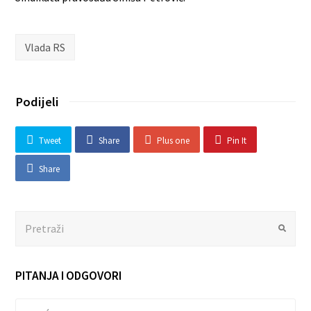
Vlada RS
Podijeli
Tweet
Share
Plus one
Pin It
Share
Search
Submit
PITANJA I ODGOVORI