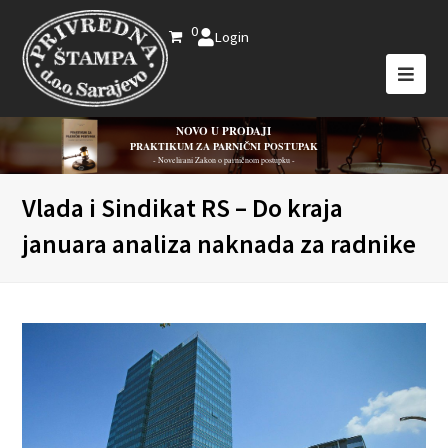
0
Login
NOVO U PRODAJI
PRAKTIKUM ZA PARNIČNI POSTUPAK
- Novelirani Zakon o parničnom postupku -
Vlada i Sindikat RS – Do kraja
januara analiza naknada za radnike