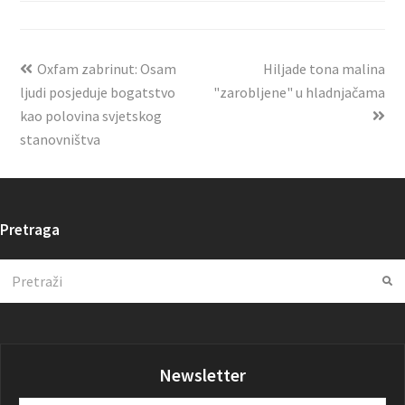
Oxfam zabrinut: Osam
Hiljade tona malina
ljudi posjeduje bogatstvo
"zarobljene" u hladnjačama
kao polovina svjetskog
stanovništva
Pretraga
Search
Su
Newsletter