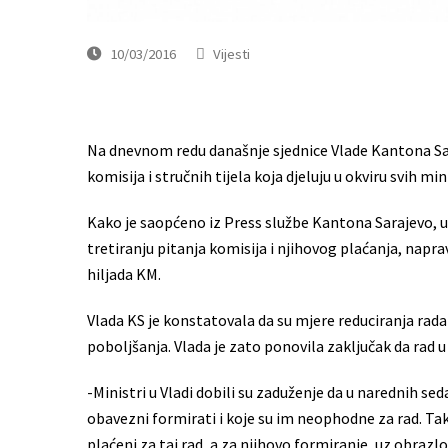
10/03/2016
Vijesti
Na dnevnom redu današnje sjednice Vlade Kantona Saraj
komisija i stručnih tijela koja djeluju u okviru svih m
Kako je saopćeno iz Press službe Kantona Sarajevo, u 
tretiranju pitanja komisija i njihovog plaćanja, napr
hiljada KM.
Vlada KS je konstatovala da su mjere reduciranja rada 
poboljšanja. Vlada je zato ponovila zaključak da rad
-Ministri u Vladi dobili su zaduženje da u narednih se
obavezni formirati i koje su im neophodne za rad. Ta
plaćeni za taj rad, a za njihovo formiranje, uz obrazl