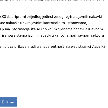
e KS da pripremi prijedlog jedinstvenog registra javnih nabavki
 javne nabavke u svim javnim kantonalnim ustanovama,
ti puna informacija šta se i po kojim cijenama nabavlja u javnom
tegrisanog sistema javnih nabavki u kantonalnom javnom sektoru.
en bit će prikazan radi transparentnosti na web stranici Vlade KS,
Share