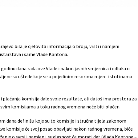
evo bila je cjelovita informacija o broju, vrsti i namjeni
inistarstava i same Vlade Kantona.
godinu dana rada ove Vlade i nakon jasnih smjernica i odluka o
avljene su uštede koje se u pojedinim resorima mjere i stotinama
i plaćanja komisija dale svoje rezultate, ali da još ima prostora za
 u svim komisijama u toku radnog vremena neće biti plaćen.
dam dana definišu koje su to komisije i stručna tijela zakonom
kve komisije će svoj posao obavljati nakon radnog vremena, biće
oženje o svrsi i namjeni, suglasnost će morati dati Vlada Kantona –