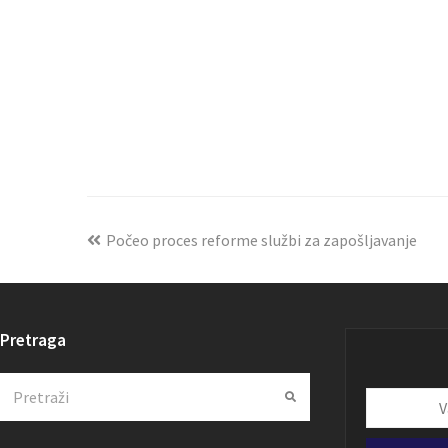
Počeo proces reforme službi za zapošljavanje
Pretraga
Search
Submit
Vaša
email