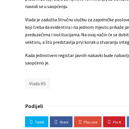
navodi se u saopćenju.
Vlada je zadužila Stručnu službu za zajedničke poslov
koji treba da evidentira i na jednom mjestu prikaže
preduzećima i institucijama. Na ovaj način će se dobi
sektoru, a što predstavlja prvi korak u stvaranju in
Kada jedinstveni registar javnih nabavki bude nabavlj
saopćeno je.
Vlada KS
Podijeli
Tweet
Share
Plus one
Pin It