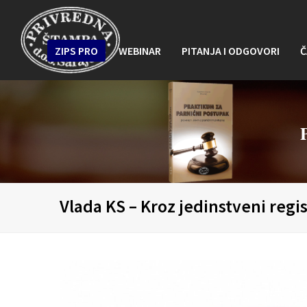
ZIPS PRO
WEBINAR
PITANJA I ODGOVORI
Č
Vlada KS – Kroz jedinstveni regi