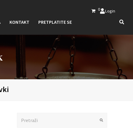
0
Login
A
KONTAKT
PRETPLATITE SE
K
vki
Search
Submit