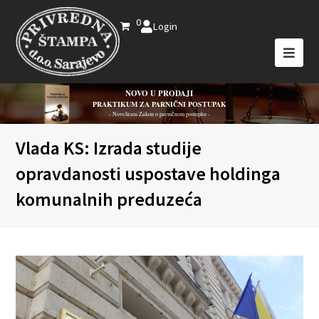
0
Login
NOVO U PRODAJI
PRAKTIKUM ZA PARNIČNI POSTUPAK
- Novelirani Zakon o parničnom postupku -
Vlada KS: Izrada studije
opravdanosti uspostave holdinga
komunalnih preduzeća