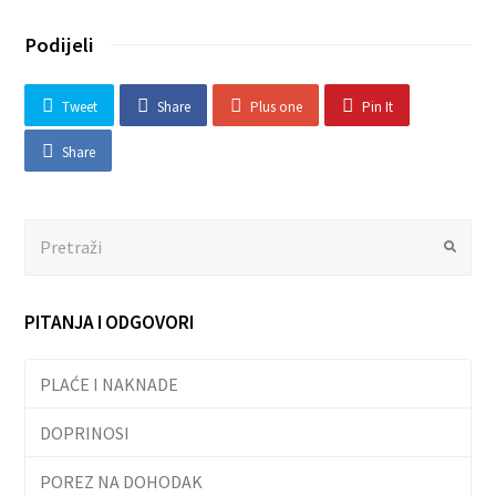
Podijeli
Tweet
Share
Plus one
Pin It
Share
Search
Submit
PITANJA I ODGOVORI
PLAĆE I NAKNADE
DOPRINOSI
POREZ NA DOHODAK