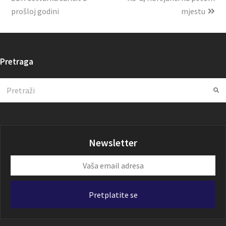
prošloj godini
mjestu
Pretraga
Search
Su
Newsletter
Vaša
email
adresa
Pretplatite se