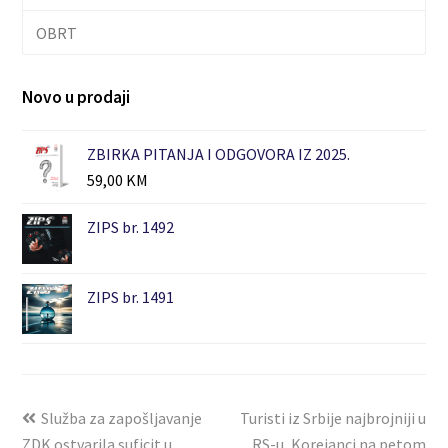
OBRT
Novo u prodaji
ZBIRKA PITANJA I ODGOVORA IZ 2025.
59,00
KM
ZIPS br. 1492
ZIPS br. 1491
Služba za zapošljavanje
Turisti iz Srbije najbrojniji u
ZDK ostvarila suficit u
RS-u, Korejanci na petom