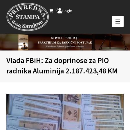
0
Login
NOVO U PRODAJI
PRAKTIKUM ZA PARNIČNI POSTUPAK
- Novelirani Zakon o parničnom postupku -
Vlada FBiH: Za doprinose za PIO
radnika Aluminija 2.187.423,48 KM