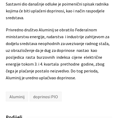
Sastavni dio današnje odluke je poimenični spisak radnika
kojima će biti uplaćeni doprinosi, kao i način raspodjele
sredstava.
Privredno društvo Aluminij se obratilo Federalnom
ministarstvu energije, rudarstva i industrije zahtjevom za
dodjelu sredstava neophodnih za uvezivanje radnog staža,
uz obrazloženje da je dug za doprinose nastao kao
posljedica rasta burzovnih indeksa cijene električne
energije tokom 3. i 4. kvartala prethodne godine, zbog
čega je plaćanje postalo neizvedivo. Do tog perioda,
Aluminij je uredno uplaćivao doprinose.
Aluminij
doprinosi PIO
Podijeli