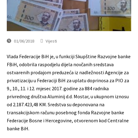
01/06/2018
Vijesti
Vlada Federacije BiH je, u funkciji Skupštine Razvojne banke
FBiH, odobrila raspodjelu dijela novčanih sredstava
ostvarenih prodajom preduzeća iz nadležnosti Agencije za
privatizaciju u Federaciji BiH za uplatu doprinosa za PIO za
9., 10., 11. i 12. mjesec 2017. godine za 884 radnika
privrednog društva Aluminij d.d. Mostar, u ukupnom iznosu
od 2.187.423,48 KM. Sredstva su deponovana na
transakcijskom računu posebnog fonda Razvojne banke
Federacije Bosne i Hercegovine, otvorenom kod Centralne
banke BiH.