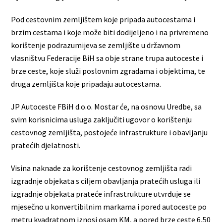
Pod cestovnim zemljištem koje pripada autocestama i
brzim cestama i koje može biti dodijeljeno i na privremeno
korištenje podrazumijeva se zemljište u državnom
vlasništvu Federacije BiH sa obje strane trupa autoceste i
brze ceste, koje služi poslovnim zgradama i objektima, te
druga zemljišta koje pripadaju autocestama.
JP Autoceste FBiH d.o.o. Mostar će, na osnovu Uredbe, sa
svim korisnicima usluga zaključiti ugovor o korištenju
cestovnog zemljišta, postojeće infrastrukture i obavljanju
pratećih djelatnosti.
Visina naknade za korištenje cestovnog zemljišta radi
izgradnje objekata s ciljem obavljanja pratećih usluga ili
izgradnje objekata prateće infrastrukture utvrđuje se
mjesečno u konvertibilnim markama i pored autoceste po
metru kvadratnom iznosi osam KM, a pored brze ceste 6,50