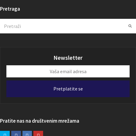
Pretraga
Search
Su
Newsletter
Vaša
email
adresa
Pretplatite se
Pratite nas na društvenim mrežama