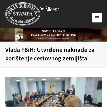
0
Login
NOVO U PRODAJI
PRAKTIKUM ZA PARNIČNI POSTUPAK
- Novelirani Zakon o parničnom postupku -
Vlada FBiH: Utvrđene naknade za
korištenje cestovnog zemljišta